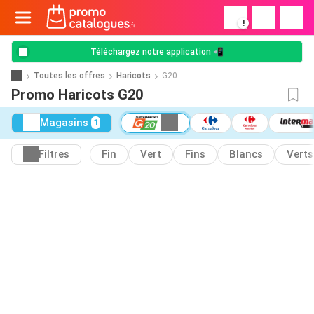
!
Téléchargez notre application 📲
Toutes les offres
Haricots
G20
Promo Haricots G20
Magasins
1
Filtres
Fin
Vert
Fins
Blancs
Verts