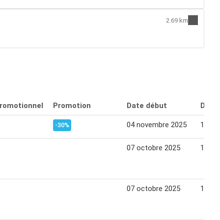
2.69 km
promotionnel
Promotion
Date début
Date 
04 novembre 2025
10 no
-30%
07 octobre 2025
13 oc
07 octobre 2025
13 oc