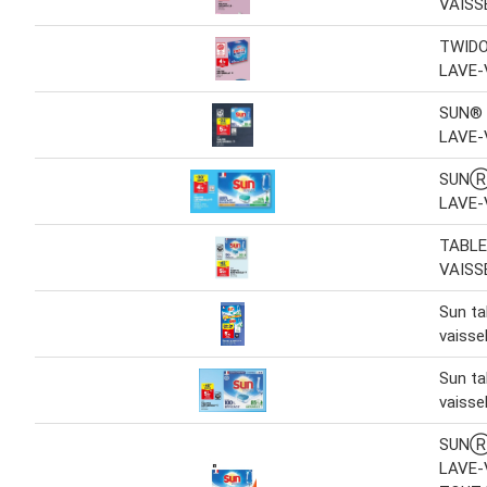
VAISS
TWIDO
LAVE-
SUN®
LAVE-
SUNⓇ
LAVE-
TABLE
VAISS
Sun ta
vaissel
Sun ta
vaissel
SUNⓇ
LAVE-