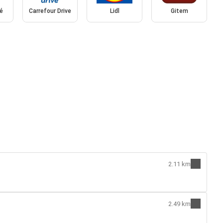
é
Carrefour Drive
Lidl
Gitem
2.11 km
2.49 km