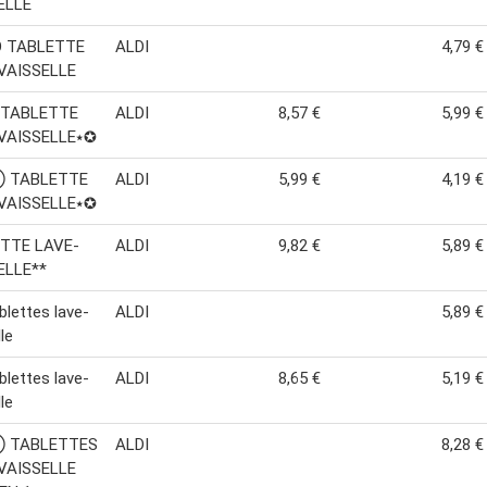
ELLE
 TABLETTE
ALDI
4,79 €
VAISSELLE
 TABLETTE
ALDI
8,57 €
5,99 €
VAISSELLE⭑✪
 TABLETTE
ALDI
5,99 €
4,19 €
VAISSELLE⭑✪
TTE LAVE-
ALDI
9,82 €
5,89 €
ELLE**
blettes lave-
ALDI
5,89 €
le
blettes lave-
ALDI
8,65 €
5,19 €
le
 TABLETTES
ALDI
8,28 €
VAISSELLE