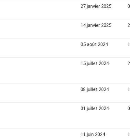
27 janvier 2025
03 fév
14 janvier 2025
20 jan
05 août 2024
12 ao
15 juillet 2024
22 jui
08 juillet 2024
15 jui
01 juillet 2024
08 jui
11 juin 2024
17 jui