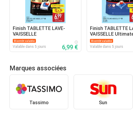
Finish TABLETTE LAVE-
Finish TABLETTE L
VAISSELLE
VAISSELLE Ultimat
Bientôt valable
Bientôt valable
6,99 €
Valable dans 5 jours
Valable dans 5 jours
Marques associées
Tassimo
Sun