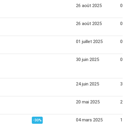
26 août 2025
01 se
26 août 2025
01 se
01 juillet 2025
07 jui
30 juin 2025
07 jui
24 juin 2025
30 jui
20 mai 2025
26 ma
04 mars 2025
10 ma
-30%