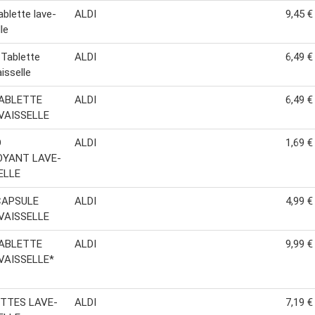
blette lave-
ALDI
9,45 €
le
Tablette
ALDI
6,49 €
isselle
ABLETTE
ALDI
6,49 €
VAISSELLE
O
ALDI
1,69 €
YANT LAVE-
ELLE
CAPSULE
ALDI
4,99 €
VAISSELLE
ABLETTE
ALDI
9,99 €
VAISSELLE*
TTES LAVE-
ALDI
7,19 €