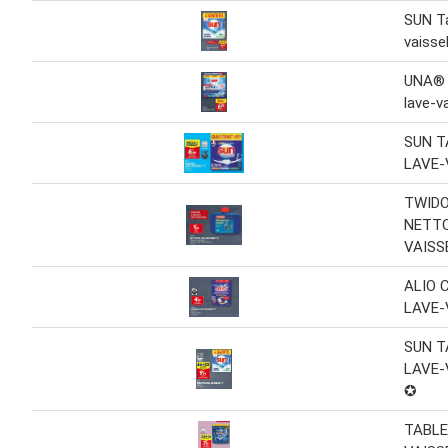
SUN Ta
vaissel
UNA® 
lave-va
SUN T
LAVE-
TWID
NETTO
VAISS
ALIO 
LAVE-
SUN T
LAVE-
✪
TABLE