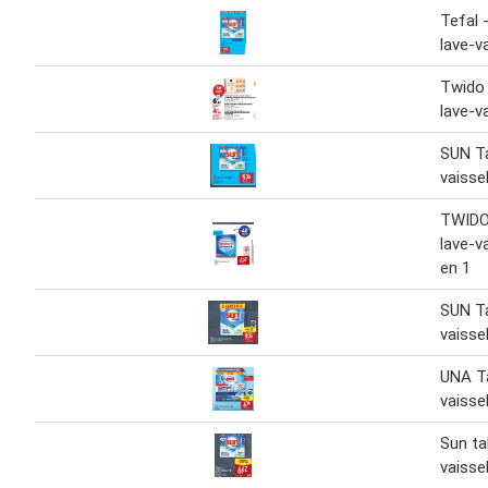
Tefal 
lave-va
Twido 
lave-va
SUN Ta
vaisse
TWIDO
lave-v
en 1
SUN Ta
vaissel
UNA Ta
vaissel
Sun ta
vaisse