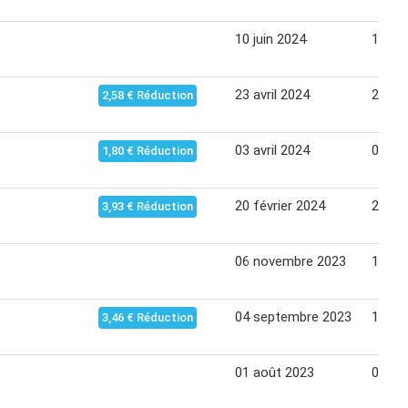
10 juin 2024
17 jui
23 avril 2024
29 avr
2,58 € Réduction
03 avril 2024
08 avr
1,80 € Réduction
20 février 2024
26 fév
3,93 € Réduction
06 novembre 2023
13 no
04 septembre 2023
11 se
3,46 € Réduction
01 août 2023
07 ao