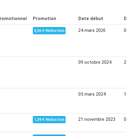
promotionnel
Promotion
Date début
Date 
24 mars 2026
06 avr
0,36 € Réduction
09 octobre 2024
20 oc
05 mars 2024
17 ma
21 novembre 2023
03 dé
1,39 € Réduction