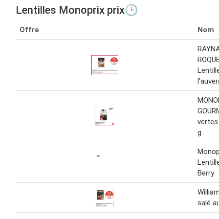
Lentilles Monoprix prix🕒
Offre
Nom
RAYNA
ROQU
Lentil
l'auve
MONO
GOURM
vertes
g
Monop
Lentil
Berry
William
salé au