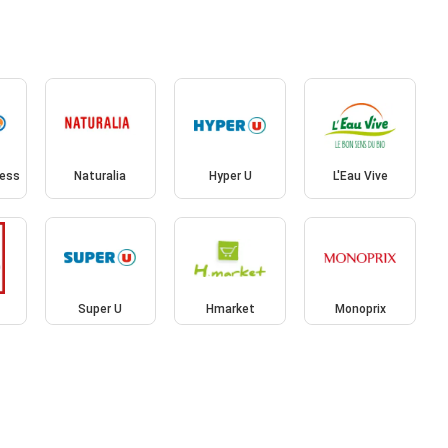
ress
Naturalia
Hyper U
L'Eau Vive
Super U
Hmarket
Monoprix