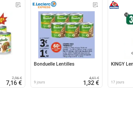
Bonduelle Lentilles
KINGY Len
7,96 €
4,61 €
7,16 €
1,32 €
9 jours
17 jours