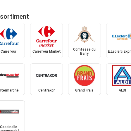
ssortiment
Comtesse du
Carrefour
Carrefour Market
E.Leclerc Exp
Barry
Intermarché
Centrakor
Grand Frais
ALDI
Coccinelle