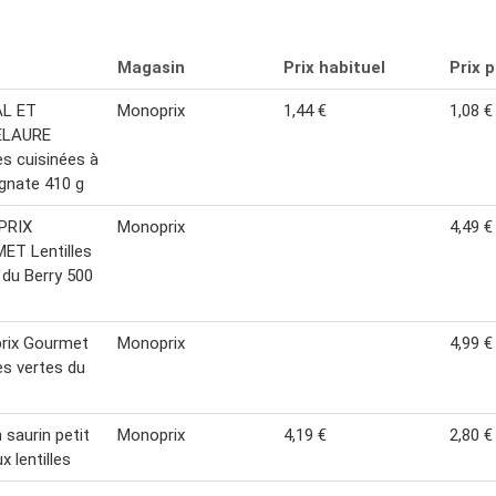
Magasin
Prix habituel
Prix 
L ET
Monoprix
1,44 €
1,08 €
ELAURE
les cuisinées à
rgnate 410 g
PRIX
Monoprix
4,49 €
ET Lentilles
 du Berry 500
rix Gourmet
Monoprix
4,99 €
les vertes du
 saurin petit
Monoprix
4,19 €
2,80 €
x lentilles