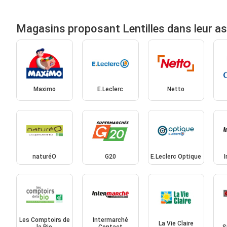
Magasins proposant Lentilles dans leur a
Maximo
E.Leclerc
Netto
naturéO
G20
E.Leclerc Optique
Les Comptoirs de
Intermarché
La Vie Claire