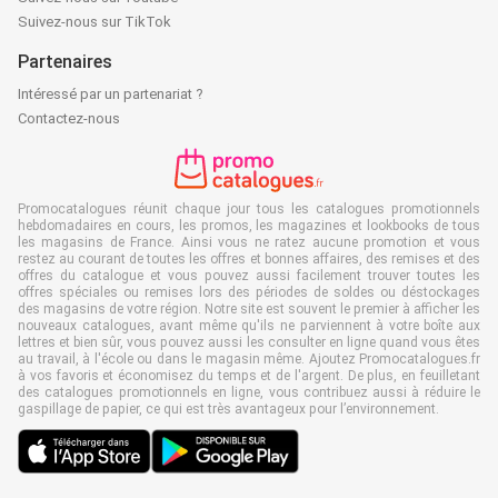
Suivez-nous sur TikTok
Partenaires
Intéressé par un partenariat ?
Contactez-nous
Promocatalogues réunit chaque jour tous les catalogues promotionnels
hebdomadaires en cours, les promos, les magazines et lookbooks de tous
les magasins de France. Ainsi vous ne ratez aucune promotion et vous
restez au courant de toutes les offres et bonnes affaires, des remises et des
offres du catalogue et vous pouvez aussi facilement trouver toutes les
offres spéciales ou remises lors des périodes de soldes ou déstockages
des magasins de votre région. Notre site est souvent le premier à afficher les
nouveaux catalogues, avant même qu'ils ne parviennent à votre boîte aux
lettres et bien sûr, vous pouvez aussi les consulter en ligne quand vous êtes
au travail, à l'école ou dans le magasin même. Ajoutez Promocatalogues.fr
à vos favoris et économisez du temps et de l'argent. De plus, en feuilletant
des catalogues promotionnels en ligne, vous contribuez aussi à réduire le
gaspillage de papier, ce qui est très avantageux pour l’environnement.