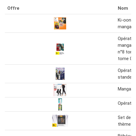
Offre
Nom
Ki-oon -
manga
Opératio
manga 1=
n°8 tome
tome 02 
Opérati
standee
Manga
Opérati
Set de c
thème m
Bébécon