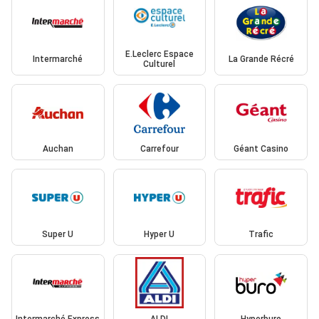
E.Leclerc Espace
Intermarché
La Grande Récré
Culturel
Auchan
Carrefour
Géant Casino
Super U
Hyper U
Trafic