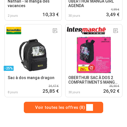
Nathan - le manga des
OBERTHUR MANGA GIRL
vacances
AGENDA
4,99 €
10,33 €
3,49 €
2 jours
30 jours
-25%
Sac à dos manga dragon
OBERTHUR SAC À DOS 2
COMPARTIMENTS MANGA
34,47 €
35,90 €
GIRL
25,85 €
26,92 €
8 jours
30 jours
Voir toutes les offres (8)