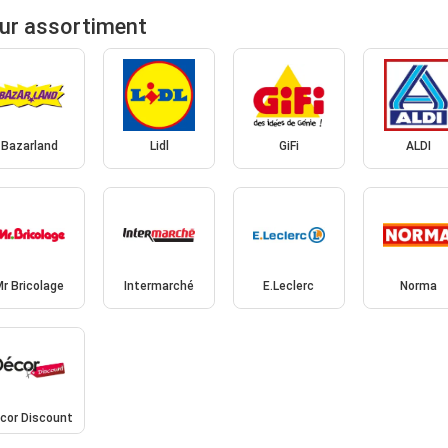
ur assortiment
Bazarland
Lidl
GiFi
ALDI
Mr Bricolage
Intermarché
E.Leclerc
Norma
cor Discount