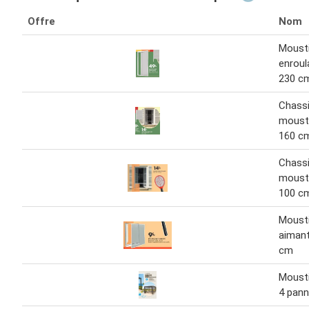
Offre
Nom
Mousti
enroul
230 c
Chass
mousti
160 c
Chass
mousti
100 c
Mousti
aimant
cm
Mousti
4 pan