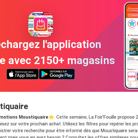
chargez l'application
te avec 2150+ magasins
tiquaire
motions Moustiquaire
⭐️. Cette semaine, La Foir'Fouille propose 2
sez sur votre prochain achat. Utilisez les filtres pour repérer les
gistrer votre recherche pour être informé dès que Moustiquaire ser
nt mais vous en avez besoin ? Consultez les offres similaires pour