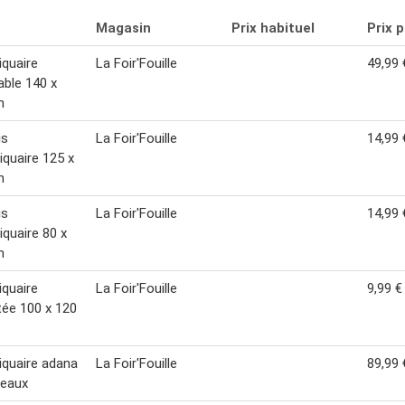
Magasin
Prix habituel
Prix 
quaire
La Foir'Fouille
49,99 
able 140 x
m
is
La Foir'Fouille
14,99 
quaire 125 x
m
is
La Foir'Fouille
14,99 
quaire 80 x
m
quaire
La Foir'Fouille
9,99 €
ée 100 x 120
quaire adana
La Foir'Fouille
89,99 
neaux