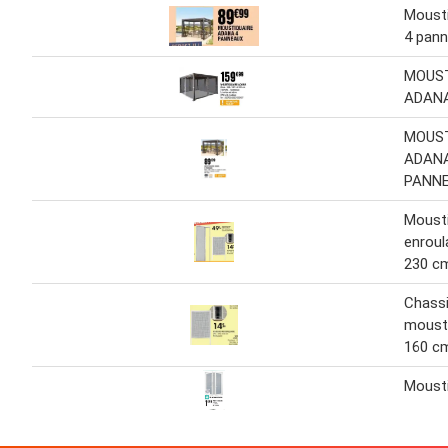
Mousti
4 pan
MOUST
ADAN
MOUST
ADANA
PANN
Mousti
enroul
230 c
Chass
mousti
160 c
Mousti