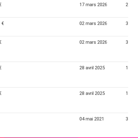
€
17 mars 2026
25 ma
 €
02 mars 2026
31 ao
€
02 mars 2026
31 ao
€
28 avril 2025
11 ma
€
28 avril 2025
11 ma
04 mai 2021
31 ma