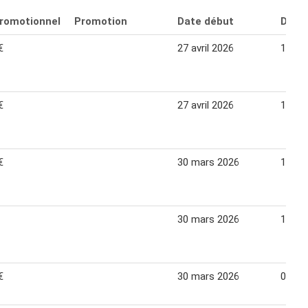
promotionnel
Promotion
Date début
Date 
€
27 avril 2026
10 ma
€
27 avril 2026
10 ma
€
30 mars 2026
12 avr
30 mars 2026
12 avr
€
30 mars 2026
05 avr