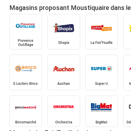
Magasins proposant Moustiquaire dans le
Provence
Shopix
La Foir'Fouille
Outillage
E.Leclerc Brico
Auchan
Super U
Bricomarché
Orchestra
BigMat
Dé