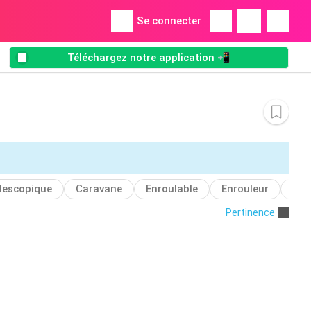
Se connecter
Téléchargez notre application 📲
lescopique
Caravane
Enroulable
Enrouleur
Ext
Pertinence