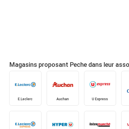
Magasins proposant Peche dans leur ass
E.Leclerc
Auchan
U Express