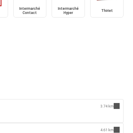
Intermarché
Intermarché
Thiriet
Contact
Hyper
3.74 km
4.61 km