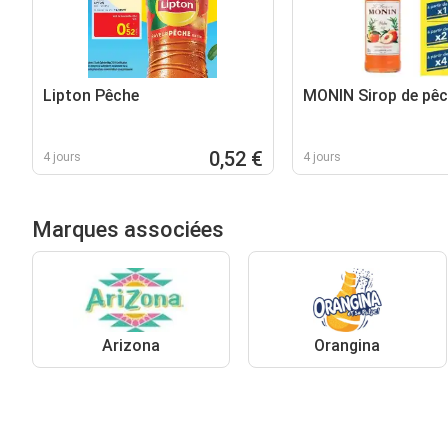
Lipton Pêche
MONIN Sirop de pê
0,52 €
4 jours
4 jours
Marques associées
Arizona
Orangina