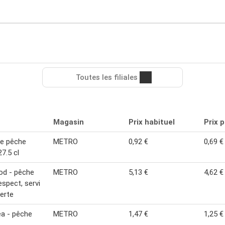
Toutes les filiales
Magasin
Prix habituel
Prix 
e pêche
METRO
0,92 €
0,69 €
27.5 cl
od - pêche
METRO
5,13 €
4,62 €
espect, servi
ierte
a - pêche
METRO
1,47 €
1,25 €