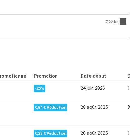
7.22 km
promotionnel
Promotion
Date début
Date 
24 juin 2026
15 jui
-25%
28 août 2025
30 se
0,51 € Réduction
28 août 2025
10 se
0,22 € Réduction