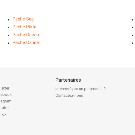
Peche Sac
Peche Plate
Peche Ocean
Peche Canne
Partenaires
letter
Intéressé par un partenariat ?
acebook
Contactez-nous
stagram
utube
kTok