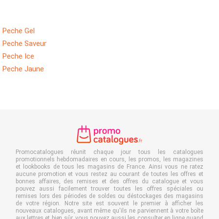
Peche Gel
Peche Saveur
Peche Ice
Peche Jaune
Promocatalogues réunit chaque jour tous les catalogues
promotionnels hebdomadaires en cours, les promos, les magazines
et lookbooks de tous les magasins de France. Ainsi vous ne ratez
aucune promotion et vous restez au courant de toutes les offres et
bonnes affaires, des remises et des offres du catalogue et vous
pouvez aussi facilement trouver toutes les offres spéciales ou
remises lors des périodes de soldes ou déstockages des magasins
de votre région. Notre site est souvent le premier à afficher les
nouveaux catalogues, avant même qu'ils ne parviennent à votre boîte
aux lettres et bien sûr, vous pouvez aussi les consulter en ligne quand