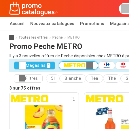
Accueil
Nouveaux catalogues
Promotions
Magasin
Toutes les offres
Peche
METRO
Promo Peche METRO
Il y a 3 nouvelles offres de Peche disponibles chez METRO à pa
Magasins
1
Filtres
5l
Blanche
Téa
Thé
S
3 sur
75 offres