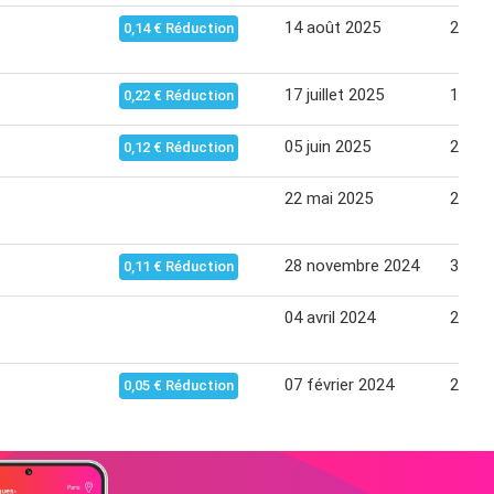
14 août 2025
27 ao
0,14 € Réduction
17 juillet 2025
13 ao
0,22 € Réduction
05 juin 2025
21 jui
0,12 € Réduction
22 mai 2025
21 jui
28 novembre 2024
31 dé
0,11 € Réduction
04 avril 2024
25 ma
07 février 2024
28 fév
0,05 € Réduction