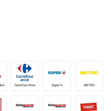
rket
Carrefour Drive
Super U
METRO