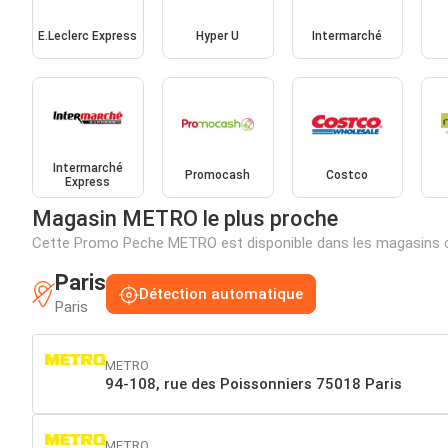
E.Leclerc Express
Hyper U
Intermarché
Intermarché
Promocash
Costco
Express
Magasin METRO le plus proche
Cette Promo Peche METRO est disponible dans les magasins c
Paris
Détection automatique
Paris
METRO
94-108, rue des Poissonniers 75018 Paris
METRO