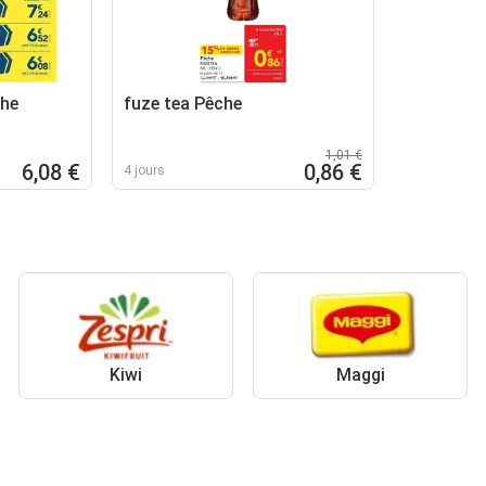
che
fuze tea Pêche
1,01 €
6,08 €
0,86 €
4 jours
Kiwi
Maggi