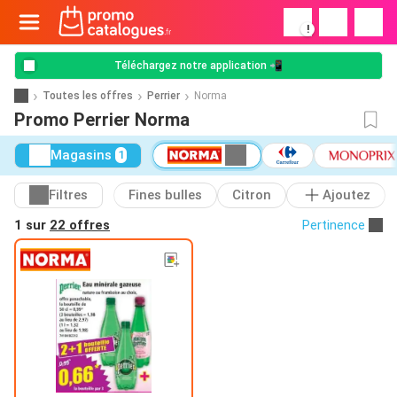
!
Téléchargez notre application 📲
Toutes les offres
Perrier
Norma
Promo Perrier Norma
Magasins
1
Filtres
Fines bulles
Citron
Ajoutez
1 sur
22 offres
Pertinence