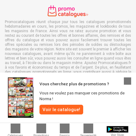
Promocatalogues réunit chaque jour tous les catalogues promotionnels
hebdomadaires en cours, les promos, les magazines et lookbooks de tous
les magasins de France. Ainsi vous ne ratez aucune promotion et vous
restez au courant de toutes les offres et bonnes affaires, des remises et des
offres du catalogue et vous pouvez aussi facilement trouver toutes les
offres spéciales ou remises lors des périodes de soldes ou déstockages
des magasins de votre région. Notre site est souvent le premier à afficher les
nouveaux catalogues, avant même qu'ils ne parviennent à votre boîte aux
lettres et bien sûr, vous pouvez aussi les consulter en ligne quand vous êtes
au travail, à l'école ou dans le magasin même. Ajoutez Promocatalogues.fr
à vos favoris et économisez du temps et de l'argent. De plus, en feuilletant
des catalogues promotionnels en ligne, vous contribuez aussi à réduire le
gaspillage de papier, ce qui est très avantageux pour l’environnement.
Vous cherchez plus de promotions ?
Vous ne voulez pas manquer ces promotions de
Norma !
Tous droits réservés & copie : Promocatalogues.fr 2026 |
Clause de non-
Voir le catalogue!
responsabilité
|
Conditions générales
|
Politique de confidentialité
|
Politique
relative aux cookies
Voir l'App
Catalogues
Promotions
Favoris
Sauvegardé