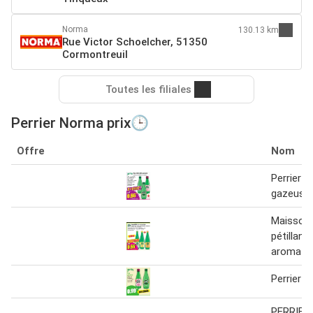
Norma
130.13 km
Rue Victor Schoelcher, 51350
Cormontreuil
Toutes les filiales
Perrier Norma prix🕒
Offre
Nom
Perrier E
gazeuse 
Maisson 
pétillant
aromatis
Perrier 
PERRIER