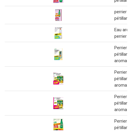
pétillante
perrier E
pétillant
Eau arom
perrier
Perrier E
pétillant
aromati
Perrier E
pétillant
aromati
Perrier E
pétillant
aromati
Perrier E
pétillant