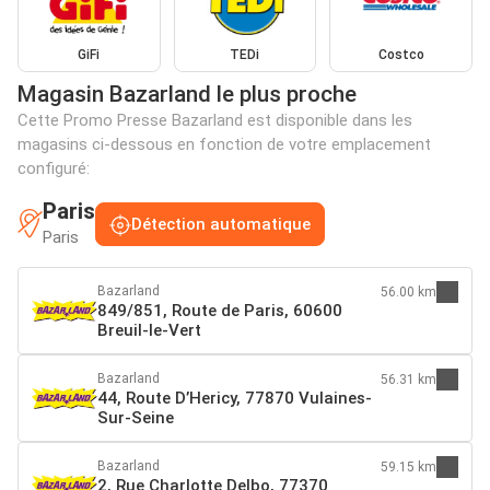
GiFi
TEDi
Costco
Magasin Bazarland le plus proche
Cette Promo Presse Bazarland est disponible dans les
magasins ci-dessous en fonction de votre emplacement
configuré:
Paris
Détection automatique
Paris
Bazarland
56.00 km
849/851, Route de Paris, 60600
Breuil-le-Vert
Bazarland
56.31 km
44, Route D’Hericy, 77870 Vulaines-
Sur-Seine
Bazarland
59.15 km
2, Rue Charlotte Delbo, 77370