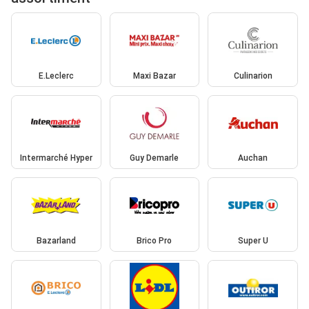
E.Leclerc
Maxi Bazar
Culinarion
Intermarché Hyper
Guy Demarle
Auchan
Bazarland
Brico Pro
Super U