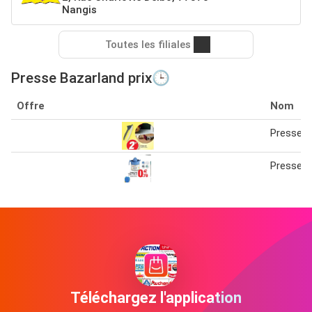
Nangis
Toutes les filiales
Presse Bazarland prix🕒
Offre
Nom
Presse ai
Presse fr
Téléchargez l'application