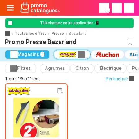
!
Téléchargez notre application 📲
Toutes les offres
Presse
Bazarland
Promo Presse Bazarland
Magasins
1
Filtres
Agrumes
Citron
Électrique
Pu
1 sur
19 offres
Pertinence