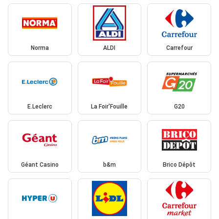
Norma
ALDI
Carrefour
E.Leclerc
La Foir'Fouille
G20
Géant Casino
b&m
Brico Dépôt