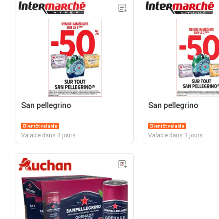
San pellegrino
San pellegrino
Bientôt valable
Bientôt valable
Valable dans 3 jours
Valable dans 3 jours