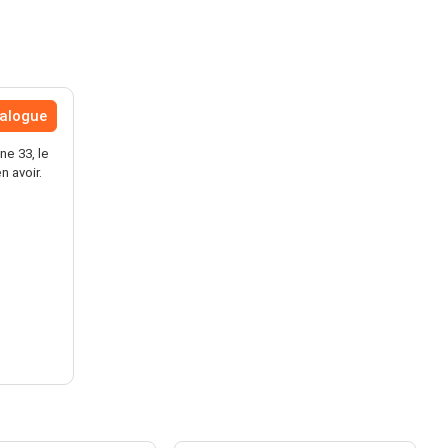
talogue
e 33, le
n avoir.