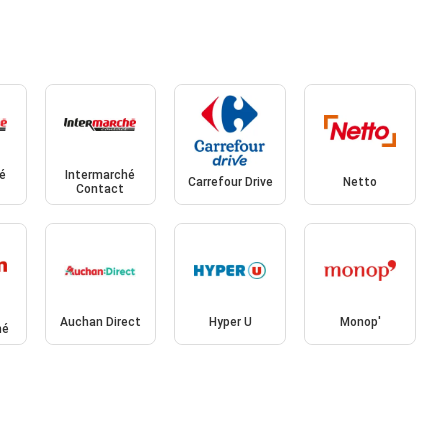
é
Intermarché
Carrefour Drive
Netto
Contact
Auchan Direct
Hyper U
Monop'
hé