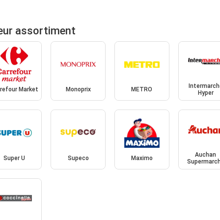
eur assortiment
Intermarch
refour Market
Monoprix
METRO
Hyper
Auchan
Super U
Supeco
Maximo
Supermarc