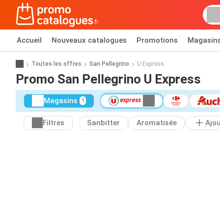
Accueil
Nouveaux catalogues
Promotions
Magasin
Toutes les offres
San Pellegrino
U Express
Promo San Pellegrino U Express
Magasins
1
Filtres
Sanbitter
Aromatisée
Ajo