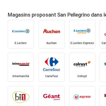
Magasins proposant San Pellegrino dans l
E.Leclerc
Auchan
E.Leclerc Express
Car
Intermarché
Carrefour
Colruyt