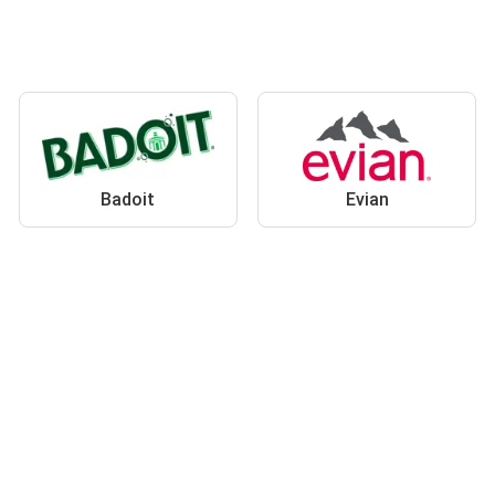
Badoit
Evian