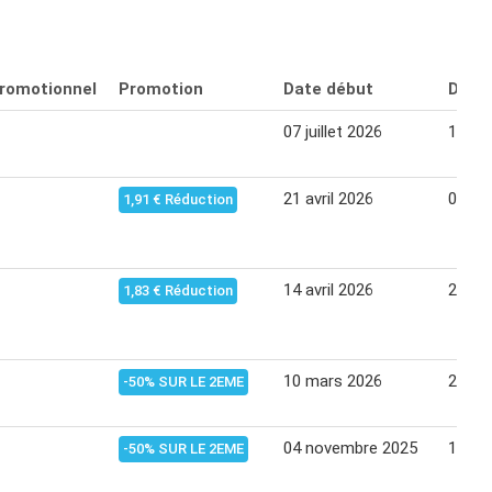
promotionnel
Promotion
Date début
Date 
07 juillet 2026
12 jui
21 avril 2026
03 ma
1,91 € Réduction
14 avril 2026
26 avr
1,83 € Réduction
10 mars 2026
22 ma
-50% SUR LE 2EME
04 novembre 2025
16 no
-50% SUR LE 2EME