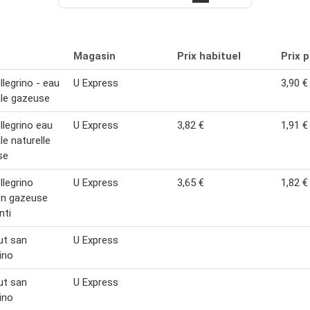
Magasin
Prix habituel
Prix 
llegrino - eau
U Express
3,90 €
le gazeuse
llegrino eau
U Express
3,82 €
1,91 €
le naturelle
se
llegrino
U Express
3,65 €
1,82 €
on gazeuse
ti
ut san
U Express
rino
ut san
U Express
rino