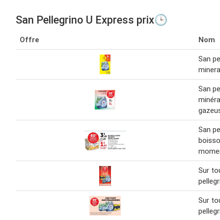
San Pellegrino U Express prix🕒
Offre
Nom
San pe
minera
San pe
minéra
gazeu
San pe
boiss
momen
Sur to
pelleg
Sur to
pelleg