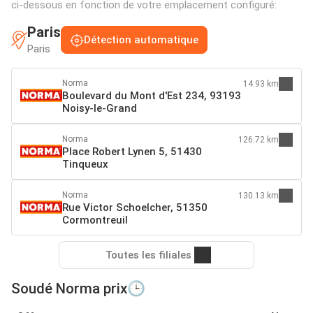
ci-dessous en fonction de votre emplacement configuré:
Paris
Détection automatique
Paris
Norma
14.93 km
Boulevard du Mont d'Est 234, 93193
Noisy-le-Grand
Norma
126.72 km
Place Robert Lynen 5, 51430
Tinqueux
Norma
130.13 km
Rue Victor Schoelcher, 51350
Cormontreuil
Toutes les filiales
Soudé Norma prix🕒