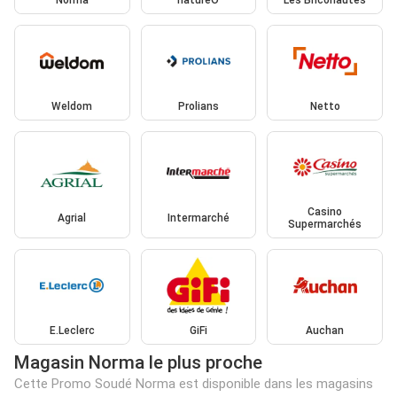
Norma
naturéO
Les Briconautes
Weldom
Prolians
Netto
Casino
Agrial
Intermarché
Supermarchés
E.Leclerc
GiFi
Auchan
Magasin Norma le plus proche
Cette Promo Soudé Norma est disponible dans les magasins