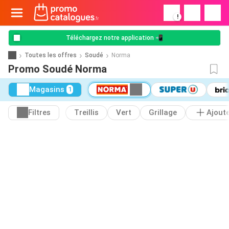
!
Téléchargez notre application 📲
Toutes les offres
Soudé
Norma
Promo Soudé Norma
Magasins
1
Filtres
Treillis
Vert
Grillage
Ajout