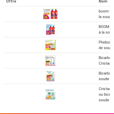
Offre
Nom
boom Dé
la soude 
BOOM Dé
à la soud
Phebus B
de soude
Bicarbon
Cristaux
Bicarbon
soude
Cristaux
ou bicar
soude