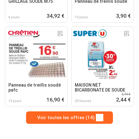
GRILLAGE SOUDÉ M75
Panneau de treillis soudé
34,92 €
3,90 €
6 jours
13 jours
Panneau de treillis soudé
MAISON NET
pafc
BICARBONATE DE SOUDE
3,49 €
16,90 €
2,44 €
13 jours
23 heures
Voir toutes les offres (14)