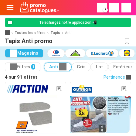
!
Téléchargez notre application 📲
Toutes les offres
Tapis
Anti
Tapis Anti promo
Magasins
Filtres
Anti
Gris
Lot
Extérieur
1
4 sur
91 offres
Pertinence