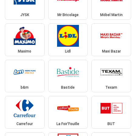
JYSK
Mr Bricolage
Möbel Martin
Maximo
Lidl
Maxi Bazar
b&m
Bastide
Texam
Carrefour
La Foir'Fouille
BUT