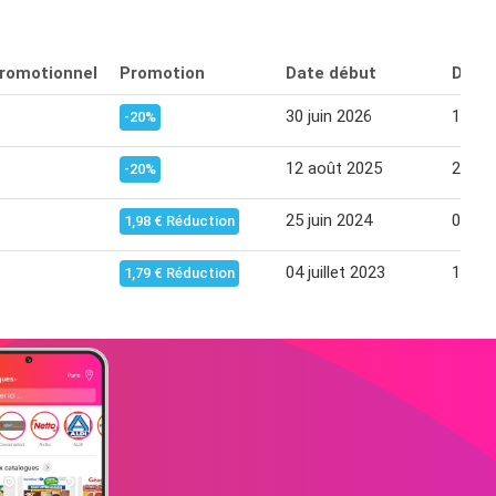
promotionnel
Promotion
Date début
Date 
30 juin 2026
12 jui
-20%
12 août 2025
24 ao
-20%
25 juin 2024
07 jui
1,98 € Réduction
04 juillet 2023
16 jui
1,79 € Réduction