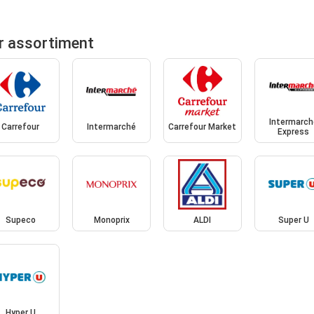
r assortiment
Intermarch
Carrefour
Intermarché
Carrefour Market
Express
Supeco
Monoprix
ALDI
Super U
Hyper U