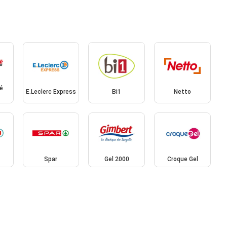
é
E.Leclerc Express
Bi1
Netto
Spar
Gel 2000
Croque Gel