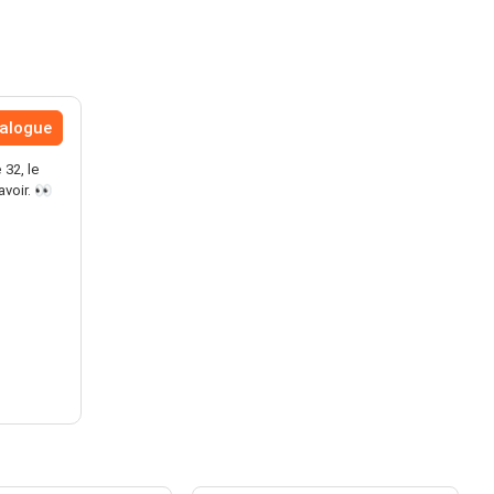
talogue
32, le
voir. 👀