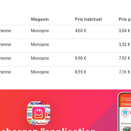
Magasin
Prix habituel
Prix 
zienne
Monoprix
4,60 €
3,68 €
zienne
Monoprix
3,32 €
zienne
Monoprix
9,90 €
7,92 €
zienne
Monoprix
8,95 €
7,16 €