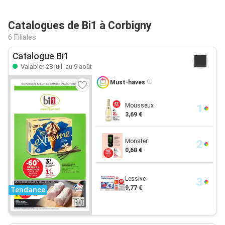
Catalogues de Bi1 à Corbigny
6 Filiales
Catalogue Bi1
Valable: 28 juil. au 9 août
Must-haves
Mousseux
3,69 €
Monster
0,68 €
Lessive
9,77 €
Tendance