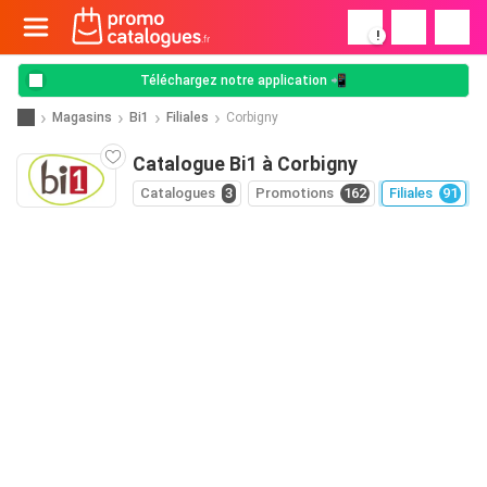
!
Téléchargez notre application 📲
Magasins
Bi1
Filiales
Corbigny
Catalogue Bi1 à Corbigny
Catalogues
3
Promotions
162
Filiales
91