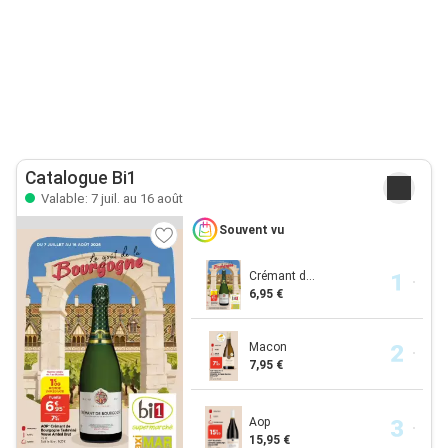
Catalogue Bi1
Valable: 7 juil. au 16 août
Souvent vu
Crémant d...
6,95 €
Macon
7,95 €
Aop
15,95 €