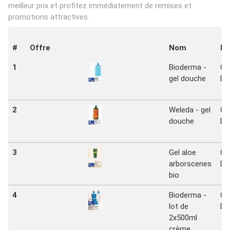
meilleur prix et profitez immédiatement de remises et
promotions attractives.
#
Offre
Nom
Ma
1
Bioderma -
Ca
gel douche
Dr
2
Weleda - gel
Ca
douche
Dr
3
Gel aloe
Ca
arborscenes
Dr
bio
4
Bioderma -
Ca
lot de
Dr
2x500ml
crème