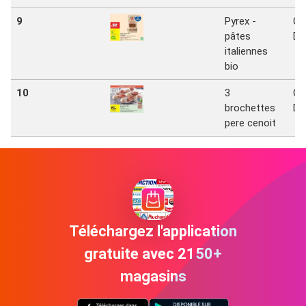
9
Pyrex -
Ca
pâtes
Dr
italiennes
bio
10
3
Ca
brochettes
Dr
pere cenoit
Téléchargez l'application
gratuite avec 2150+
magasins