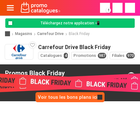
!
Téléchargez notre application 📲
Magasins
Carrefour Drive
Black Friday
Carrefour Drive Black Friday
Catalogues
4
Promotions
987
Filiales
970
Promos Black Friday
de Carrefour Drive
Voir tous les bons plans ici