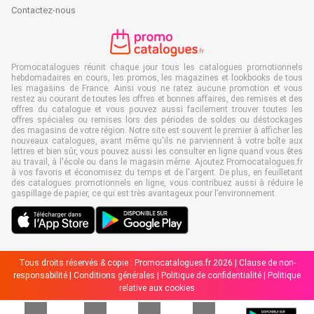
Contactez-nous
Promocatalogues réunit chaque jour tous les catalogues promotionnels
hebdomadaires en cours, les promos, les magazines et lookbooks de tous
les magasins de France. Ainsi vous ne ratez aucune promotion et vous
restez au courant de toutes les offres et bonnes affaires, des remises et des
offres du catalogue et vous pouvez aussi facilement trouver toutes les
offres spéciales ou remises lors des périodes de soldes ou déstockages
des magasins de votre région. Notre site est souvent le premier à afficher les
nouveaux catalogues, avant même qu'ils ne parviennent à votre boîte aux
lettres et bien sûr, vous pouvez aussi les consulter en ligne quand vous êtes
au travail, à l'école ou dans le magasin même. Ajoutez Promocatalogues.fr
à vos favoris et économisez du temps et de l'argent. De plus, en feuilletant
des catalogues promotionnels en ligne, vous contribuez aussi à réduire le
gaspillage de papier, ce qui est très avantageux pour l’environnement.
Tous droits réservés & copie : Promocatalogues.fr 2026 |
Clause de non-
responsabilité
|
Conditions générales
|
Politique de confidentialité
|
Politique
relative aux cookies