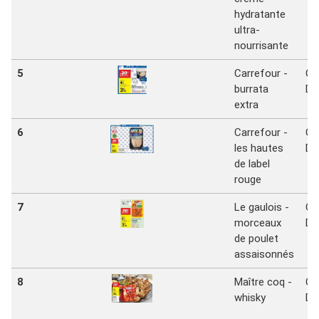
hydratante
ultra-
nourrisante
5
Carrefour -
Ca
burrata
Dr
extra
6
Carrefour -
Ca
les hautes
Dr
de label
rouge
7
Le gaulois -
Ca
morceaux
Dr
de poulet
assaisonnés
8
Maître coq -
Ca
whisky
Dr