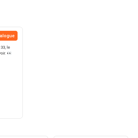
talogue
33, le
oir. 👀