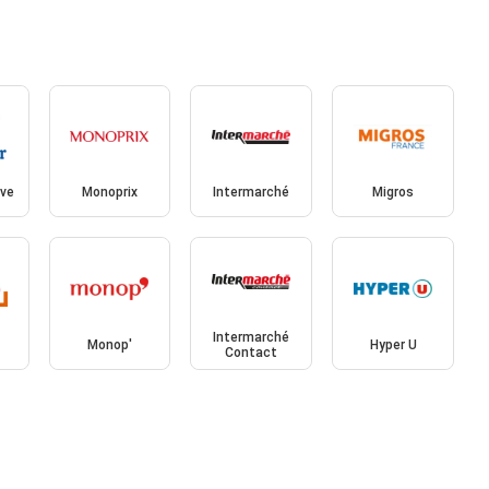
ive
Monoprix
Intermarché
Migros
Intermarché
Monop'
Hyper U
Contact