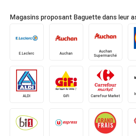
Magasins proposant Baguette dans leur a
Auchan
E.Leclerc
Auchan
Supermarché
ALDI
GiFi
Carrefour Market