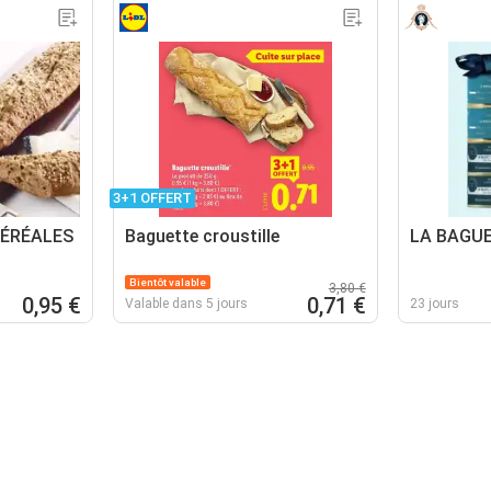
3+1 OFFERT
ÉRÉALES
Baguette croustille
LA BAGUE
Bientôt valable
3,80 €
0,95 €
0,71 €
Valable dans 5 jours
23 jours