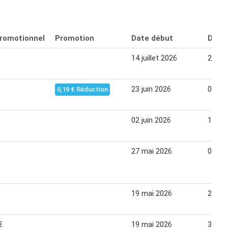
promotionnel
Promotion
Date début
Date 
14 juillet 2026
26 jui
23 juin 2026
05 jui
0,19 € Réduction
02 juin 2026
14 jui
27 mai 2026
07 jui
19 mai 2026
25 ma
€
19 mai 2026
31 ma