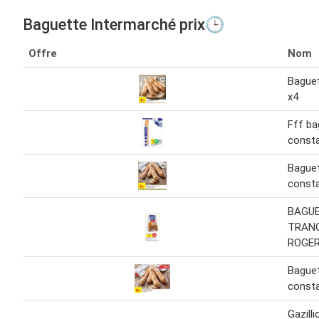
Baguette Intermarché prix🕒
Offre
Nom
Baguet
x4
Fff ba
const
Bague
const
BAGU
TRANC
ROGE
Bague
consta
Gazill