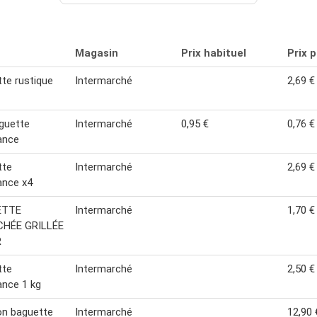
Magasin
Prix habituel
Prix 
te rustique
Intermarché
2,69 €
guette
Intermarché
0,95 €
0,76 €
ance
tte
Intermarché
2,69 €
ance x4
ETTE
Intermarché
1,70 €
HÉE GRILLÉE
R
tte
Intermarché
2,50 €
nce 1 kg
ion baguette
Intermarché
12,90 