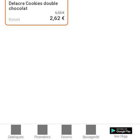
Delacre Cookies double
chocolat
6,55 €
2,62 €
8 jours
Marques associées
Voir l'App
Catalogues
Promotions
Favoris
Sauvegardé