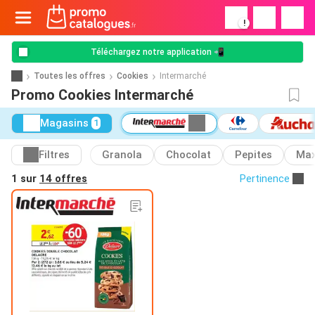
!
Téléchargez notre application 📲
Toutes les offres
Cookies
Intermarché
Promo Cookies Intermarché
Magasins
1
Filtres
Granola
Chocolat
Pepites
Max
1 sur
14 offres
Pertinence