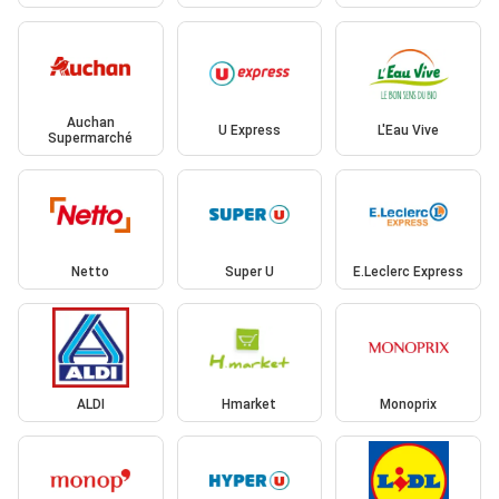
Auchan
U Express
L'Eau Vive
Supermarché
Netto
Super U
E.Leclerc Express
ALDI
Hmarket
Monoprix