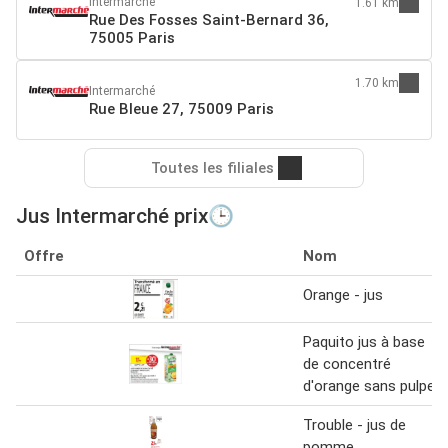
Intermarché
1.61 km
Rue Des Fosses Saint-Bernard 36,
75005 Paris
1.70 km
Intermarché
Rue Bleue 27, 75009 Paris
Toutes les filiales
Jus Intermarché prix🕒
Offre
Nom
Orange - jus
Paquito jus à base
de concentré
d'orange sans pulpe
Trouble - jus de
pomme