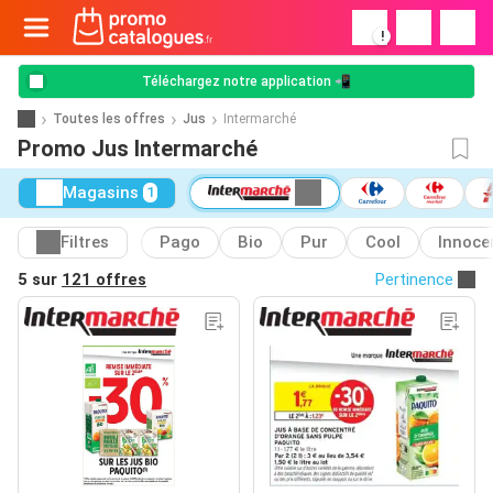
!
Téléchargez notre application 📲
Toutes les offres
Jus
Intermarché
Promo Jus Intermarché
Magasins
1
Filtres
Pago
Bio
Pur
Cool
Innoce
5 sur
121 offres
Pertinence