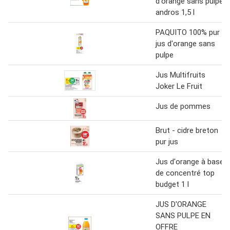
d'orange sans pulpe
andros 1,5 l
PAQUITO 100% pur
jus d'orange sans
pulpe
Jus Multifruits
Joker Le Fruit
Jus de pommes
Brut - cidre breton
pur jus
Jus d'orange à base
de concentré top
budget 1 l
JUS D'ORANGE
SANS PULPE EN
OFFRE