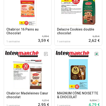
Chabrior 16 Pains au
Delacre Cookies double
Chocolat
chocolat
4,99 €
6,55 €
3,59 €
2,62 €
1 semaine
1 semaine
Chabrior Madeleines Cœur
MAGNUM CÔNE NOISETTE
chocolat
& CHOCOLAT
4,21 €
9,58 €
2,95 €
4,79 €
1 semaine
1 semaine