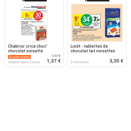
Chabrior crica choc'
Lindt - tablettes de
chocolat noisette
chocolat lait noisettes
1,97 €
Bientôt valable
1,37 €
3,30 €
Valable dans 2 jours
2 semaines