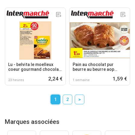
Lu - belvita le moelleux
Pain au chocolat pur
coeur gourmand chocolat
beurre au beurre aop
noisettes
charentes-poitou
2,24 €
1,59 €
23 heures
1 semaine
1
2
>
Marques associées