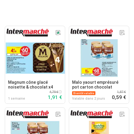
Magnum cône glacé
Malo yaourt emprésuré
noisette & chocolat x4
pot carton chocolat
4,79 €
1,87 €
Bientôt valable
1,91 €
0,59 €
1 semaine
Valable dans 2 jours