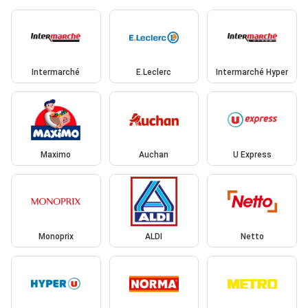
Intermarché
E.Leclerc
Intermarché Hyper
Maximo
Auchan
U Express
Monoprix
ALDI
Netto