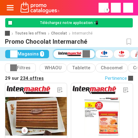
!
Téléchargez notre application 📲
Toutes les offres
Chocolat
Intermarché
Promo Chocolat Intermarché
Magasins
1
Filtres
WHAOU
Tablette
Chocomel
Cr
29 sur
234 offres
Pertinence