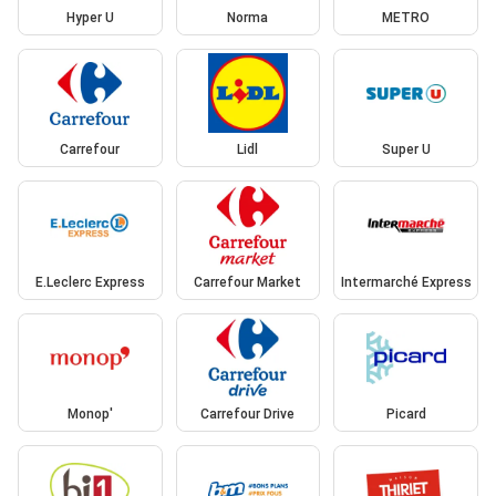
Hyper U
Norma
METRO
Carrefour
Lidl
Super U
E.Leclerc Express
Carrefour Market
Intermarché Express
Monop'
Carrefour Drive
Picard