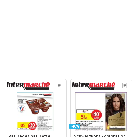
-40%
Pâturages paturette
Schwarzkopf - coloration