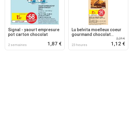
Signal - yaourt empresure
Lu belvita moelleux coeur
pot carton chocolat
gourmand chocolat
2,24 €
noisettes
1,87 €
1,12 €
2 semaines
23 heures