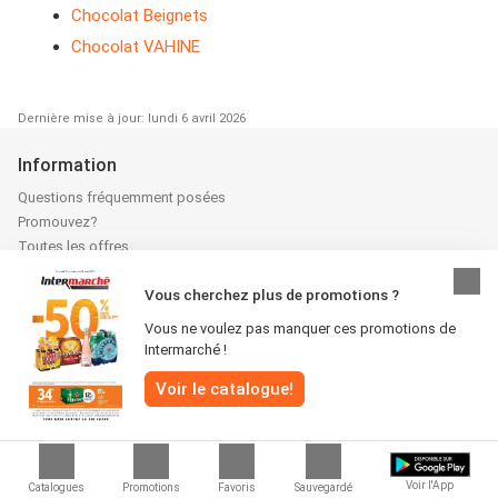
Chocolat Beignets
Chocolat VAHINE
Dernière mise à jour: lundi 6 avril 2026
Information
Questions fréquemment posées
Promouvez?
Toutes les offres
Marques
Vous cherchez plus de promotions ?
Application mobile Promocatalogues.fr
Qui sommes-nous?
Vous ne voulez pas manquer ces promotions de
Publiez votre catalogue
Intermarché !
Actualités
Voir le catalogue!
Services
Inscription à la newsletter
Suivez-nous sur Facebook
Suivez-nous sur Instagram
Voir l'App
Catalogues
Promotions
Favoris
Sauvegardé