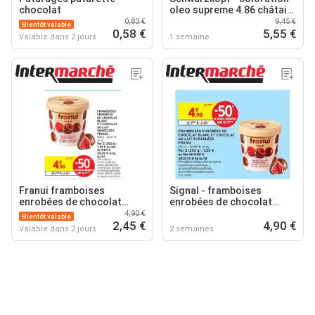
chocolat
oleo supreme 4.86 châtain
chocolat
0,83 €
9,45 €
Bientôt valable
0,58 €
5,55 €
Valable dans 2 jours
1 semaine
Franui framboises
Signal - framboises
enrobées de chocolat
enrobées de chocolat
blanc et chocolat au lait
blanc et chocolat au lait
4,90 €
Bientôt valable
surgelées
2,45 €
surgelées
4,90 €
Valable dans 2 jours
2 semaines