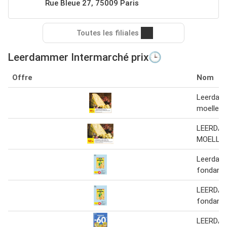
Rue Bleue 27, 75009 Paris
Toutes les filiales
Leerdammer Intermarché prix🕒
Offre
Nom
Leerdamm
moelleux
LEERDA
MOELLE
Leerdam
fondant
LEERDA
fondant 
LEERDA