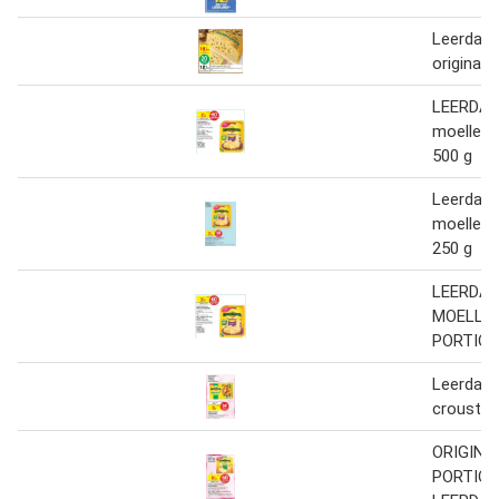
Leerdam
original
LEERDA
moelleux
500 g
Leerdam
moelleux
250 g
LEERDA
MOELLE
PORTIO
Leerdam
crousty
ORIGINA
PORTIO