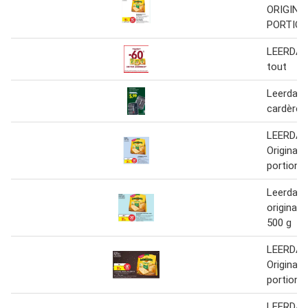
ORIGINA
PORTIO
LEERDAM
tout
Leerdam
cardère
LEERDA
Original 
portion 
Leerdam
original 
500 g
LEERDA
Original 
portion 
LEERDA