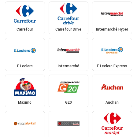
Carrefour
Carrefour Drive
Intermarché Hyper
E.Leclerc
Intermarché
E.Leclerc Express
Maximo
G20
Auchan