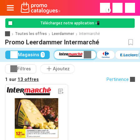
!
Téléchargez notre application 📲
Toutes les offres
Leerdammer
Intermarché
Promo Leerdammer Intermarché
Magasins
1
Filtres
Ajoutez
1 sur
13 offres
Pertinence