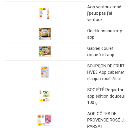
Aop ventoux rosé
j'peux pas j'ai
ventoux
Onetik ossau iraty
aop
Gabriel coulet
roquefort aop
SOUPÇON DE FRUIT
HVE3 Aop cabernet
d'anjou rosé 75 cl
SOCIÉTÉ Roquefort
aop édition douceur
100 g
AOP CÔTES DE
PROVENCE ROSÉ JL
PARSAT