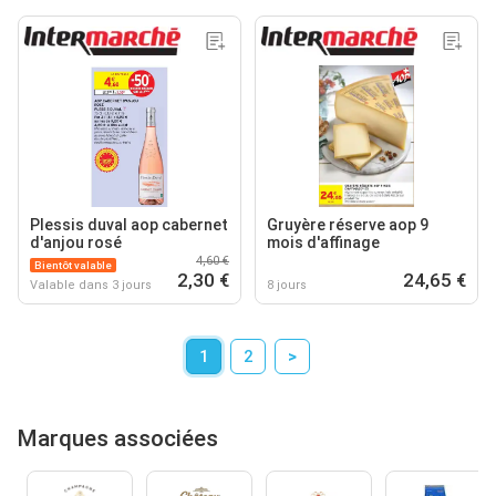
Plessis duval aop cabernet
Gruyère réserve aop 9
d'anjou rosé
mois d'affinage
4,60 €
Bientôt valable
2,30 €
24,65 €
Valable dans 3 jours
8 jours
1
2
>
Marques associées