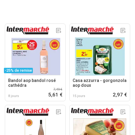
-25% de remise
Bandol aop bandol rosé
Casa azzurra - gorgonzola
cathédra
aop doux
7,49 €
5,61 €
2,97 €
8 jours
15 jours