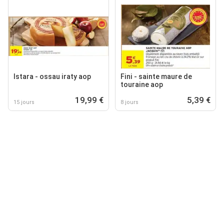
Istara - ossau iraty aop
Fini - sainte maure de
touraine aop
19,99 €
5,39 €
15 jours
8 jours