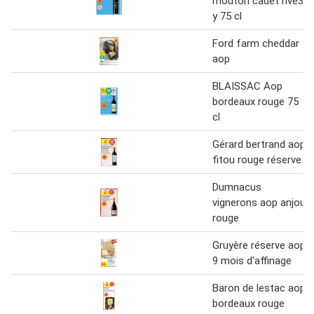
mouton cadet hve3
y 75 cl
Ford farm cheddar
aop
BLAISSAC Aop
bordeaux rouge 75
cl
Gérard bertrand aop
fitou rouge réserve
Dumnacus
vignerons aop anjou
rouge
Gruyère réserve aop
9 mois d'affinage
Baron de lestac aop
bordeaux rouge