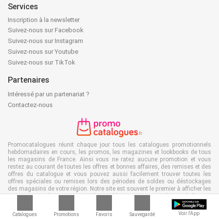
Services
Inscription à la newsletter
Suivez-nous sur Facebook
Suivez-nous sur Instagram
Suivez-nous sur Youtube
Suivez-nous sur TikTok
Partenaires
Intéressé par un partenariat ?
Contactez-nous
Promocatalogues réunit chaque jour tous les catalogues promotionnels
hebdomadaires en cours, les promos, les magazines et lookbooks de tous
les magasins de France. Ainsi vous ne ratez aucune promotion et vous
restez au courant de toutes les offres et bonnes affaires, des remises et des
offres du catalogue et vous pouvez aussi facilement trouver toutes les
offres spéciales ou remises lors des périodes de soldes ou déstockages
des magasins de votre région. Notre site est souvent le premier à afficher les
nouveaux catalogues, avant même qu'ils ne parviennent à votre boîte aux
lettres et bien sûr, vous pouvez aussi les consulter en ligne quand vous êtes
au travail, à l'école ou dans le magasin même. Ajoutez Promocatalogues.fr
Voir l'App
Catalogues
Promotions
Favoris
Sauvegardé
à vos favoris et économisez du temps et de l'argent. De plus, en feuilletant