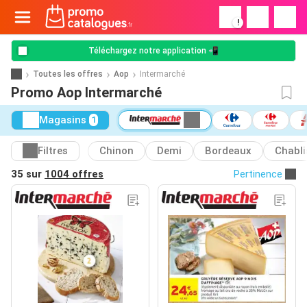
!
Téléchargez notre application 📲
Toutes les offres
Aop
Intermarché
Promo Aop Intermarché
Magasins
1
Filtres
Chinon
Demi
Bordeaux
Chabli
35 sur
1004 offres
Pertinence