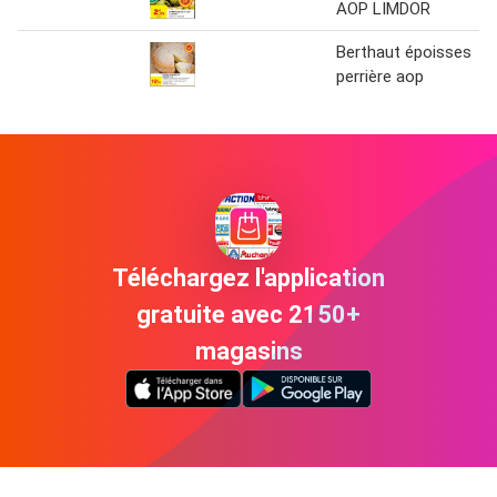
AOP LIMDOR
Berthaut époisses
perrière aop
Téléchargez l'application
gratuite avec 2150+
magasins