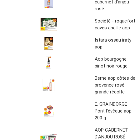
cabernet d'anjou
rosé
Société - roquefort
caves abeille aop
Istara ossau iraty
aop
Aop bourgogne
pinot noir rouge
Berne aop côtes de
provence rosé
grande récolte
E. GRAINDORGE
Pont l'évêque aop
200 g
AOP CABERNET
D'ANJOU ROSÉ