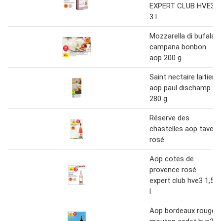
EXPERT CLUB HVE3
3 l
Mozzarella di bufala
campana bonbon
aop 200 g
Saint nectaire laitier
aop paul dischamp
280 g
Réserve des
chastelles aop tavel
rosé
Aop cotes de
provence rosé
expert club hve3 1,5
l
Aop bordeaux rouge