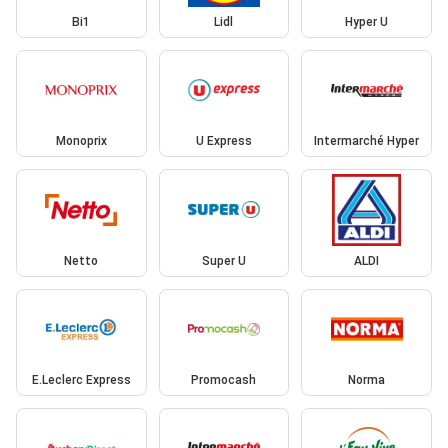
Bi1
Lidl
Hyper U
Monoprix
U Express
Intermarché Hyper
Netto
Super U
ALDI
E.Leclerc Express
Promocash
Norma