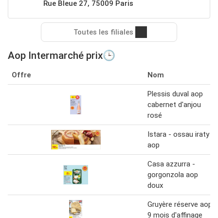
Rue Bleue 27, 75009 Paris
Toutes les filiales
Aop Intermarché prix🕒
Offre
Nom
Plessis duval aop
cabernet d'anjou
rosé
Istara - ossau iraty
aop
Casa azzurra -
gorgonzola aop
doux
Gruyère réserve aop
9 mois d'affinage