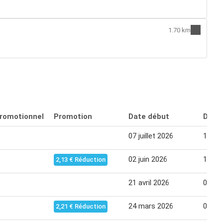
1.70 km
promotionnel
Promotion
Date début
Date 
07 juillet 2026
19 jui
02 juin 2026
14 jui
2,13 € Réduction
21 avril 2026
03 ma
24 mars 2026
06 avr
2,21 € Réduction