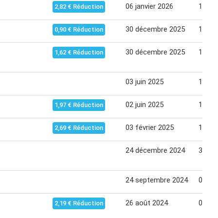
06 janvier 2026
18 jan
2,82 € Réduction
30 décembre 2025
11 jan
0,90 € Réduction
30 décembre 2025
11 jan
1,62 € Réduction
03 juin 2025
15 jui
02 juin 2025
15 jui
1,97 € Réduction
03 février 2025
16 fév
2,69 € Réduction
24 décembre 2024
31 dé
24 septembre 2024
06 oc
26 août 2024
08 se
2,19 € Réduction