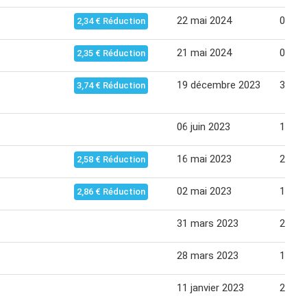
22 mai 2024
02 jui
2,34 € Réduction
21 mai 2024
02 jui
2,35 € Réduction
19 décembre 2023
31 dé
3,74 € Réduction
06 juin 2023
18 jui
16 mai 2023
29 ma
2,58 € Réduction
02 mai 2023
14 ma
2,86 € Réduction
31 mars 2023
23 se
28 mars 2023
10 avr
11 janvier 2023
29 jan