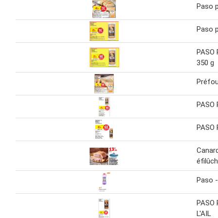
Paso pr
Paso pr
PASO P
350 g
Préfou 
PASO P
PASO 
Canard
éfilûc
Paso -
PASO 
L'AIL