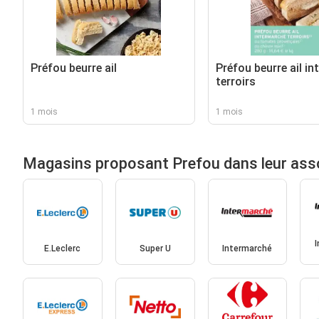
Préfou beurre ail
Préfou beurre ail i
terroirs
1 mois
1 mois
Magasins proposant Prefou dans leur ass
E.Leclerc
Super U
Intermarché