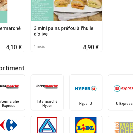
ntermarché
3 mini pains préfou à l'huile
d'olive
4,10 €
8,90 €
1 mois
ortiment
Intermarché
Intermarché
Hyper U
U Express
Express
Hyper