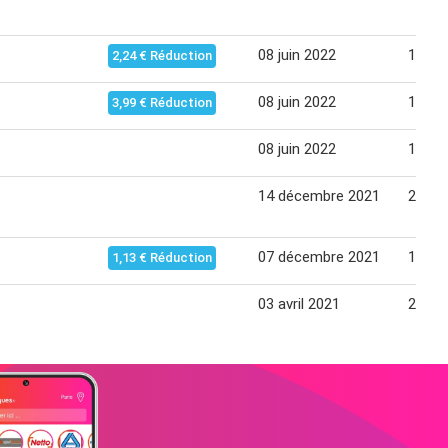
08 juin 2022
19 jui
2,24 € Réduction
08 juin 2022
19 jui
3,99 € Réduction
08 juin 2022
19 jui
14 décembre 2021
24 dé
07 décembre 2021
12 dé
1,13 € Réduction
03 avril 2021
24 se