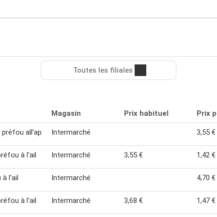
Toutes les filiales
Magasin
Prix habituel
Prix 
 préfou all'ap
Intermarché
3,55 €
éfou à l'ail
Intermarché
3,55 €
1,42 €
à l'ail
Intermarché
4,70 €
éfou à l'ail
Intermarché
3,68 €
1,47 €