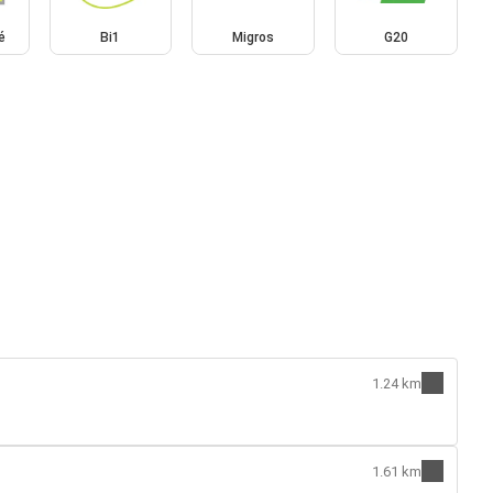
é
Bi1
Migros
G20
1.24 km
1.61 km