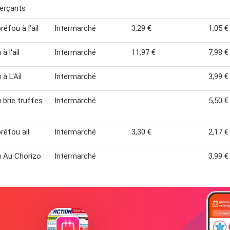
rçants
éfou à l'ail
Intermarché
3,29 €
1,05 €
à l'ail
Intermarché
11,97 €
7,98 €
à L'Ail
Intermarché
3,99 €
 brie truffes
Intermarché
5,50 €
réfou ail
Intermarché
3,30 €
2,17 €
 Au Chorizo
Intermarché
3,99 €