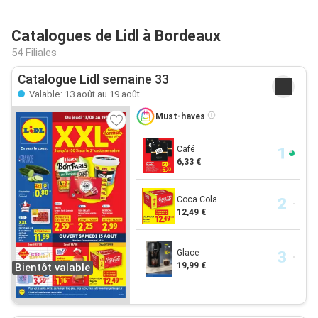
Catalogues de Lidl à Bordeaux
54 Filiales
Catalogue Lidl semaine 33
Valable: 13 août au 19 août
Must-haves
Café
6,33 €
Coca Cola
12,49 €
Glace
19,99 €
Bientôt valable