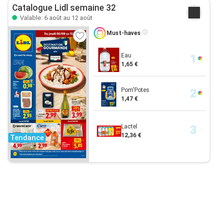
Catalogue Lidl semaine 32
Valable: 6 août au 12 août
Must-haves
Eau
1,65 €
Pom'Potes
1,47 €
Lactel
12,36 €
Tendance