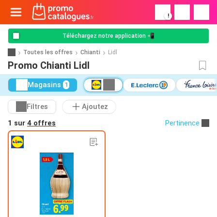
!
Téléchargez notre application 📲
Toutes les offres
Chianti
Lidl
Promo Chianti Lidl
Magasins
1
Filtres
Ajoutez
1 sur
4 offres
Pertinence