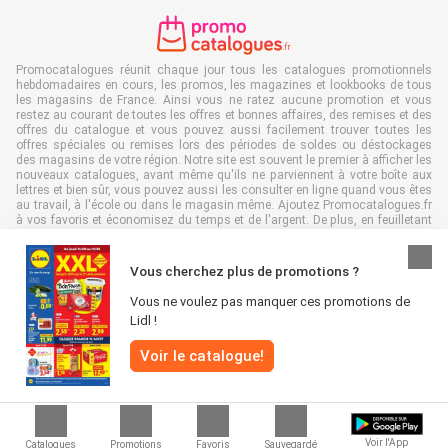
Promocatalogues réunit chaque jour tous les catalogues promotionnels
hebdomadaires en cours, les promos, les magazines et lookbooks de tous
les magasins de France. Ainsi vous ne ratez aucune promotion et vous
restez au courant de toutes les offres et bonnes affaires, des remises et des
offres du catalogue et vous pouvez aussi facilement trouver toutes les
offres spéciales ou remises lors des périodes de soldes ou déstockages
des magasins de votre région. Notre site est souvent le premier à afficher les
nouveaux catalogues, avant même qu'ils ne parviennent à votre boîte aux
lettres et bien sûr, vous pouvez aussi les consulter en ligne quand vous êtes
au travail, à l'école ou dans le magasin même. Ajoutez Promocatalogues.fr
à vos favoris et économisez du temps et de l'argent. De plus, en feuilletant
des catalogues promotionnels en ligne, vous contribuez aussi à réduire le
gaspillage de papier, ce qui est très avantageux pour l’environnement.
Vous cherchez plus de promotions ?
Vous ne voulez pas manquer ces promotions de
Lidl !
Tous droits réservés & copie : Promocatalogues.fr 2026 |
Clause de non-
Voir le catalogue!
responsabilité
|
Conditions générales
|
Politique de confidentialité
|
Politique
relative aux cookies
Voir l'App
Catalogues
Promotions
Favoris
Sauvegardé