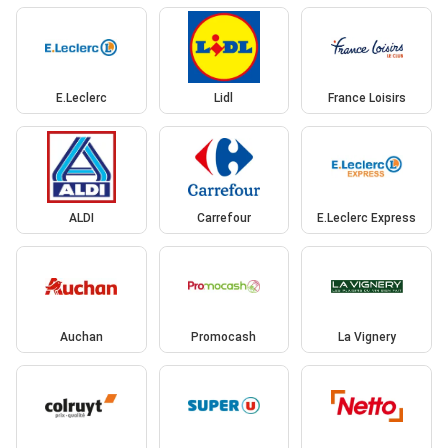
E.Leclerc
Lidl
France Loisirs
ALDI
Carrefour
E.Leclerc Express
Auchan
Promocash
La Vignery