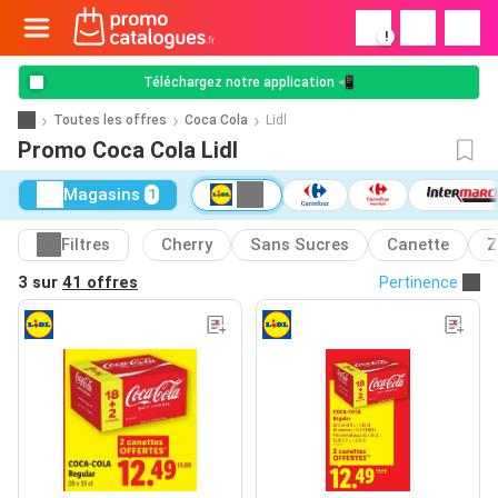
!
Téléchargez notre application 📲
Toutes les offres
Coca Cola
Lidl
Promo Coca Cola Lidl
Magasins
1
Filtres
Cherry
Sans Sucres
Canette
Z
3 sur
41 offres
Pertinence