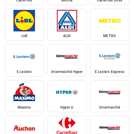
Carrefour
Norma
Carrefour Drive
Lidl
ALDI
METRO
E.Leclerc
Intermarché Hyper
E.Leclerc Express
Maximo
Hyper U
Intermarché