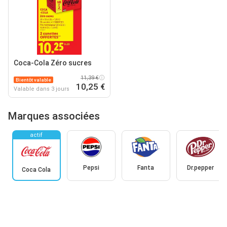
Coca-Cola Zéro sucres
11,39 €
Bientôt valable
10,25 €
Valable dans 3 jours
Marques associées
actif
Pepsi
Fanta
Dr.pepper
Coca Cola