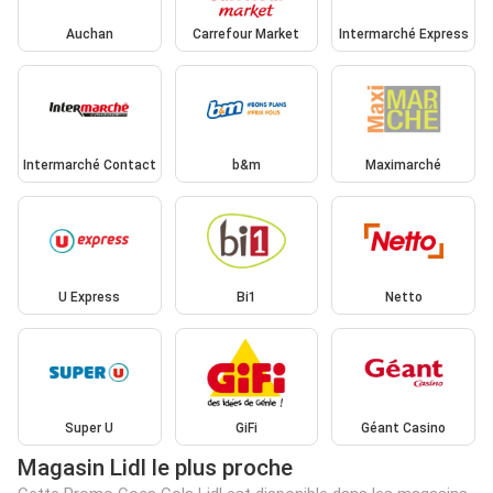
Auchan
Carrefour Market
Intermarché Express
Intermarché Contact
b&m
Maximarché
U Express
Bi1
Netto
Super U
GiFi
Géant Casino
Magasin Lidl le plus proche