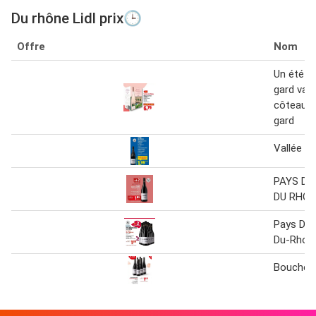
Du rhône Lidl prix🕒
Offre
Nom
Un été a
gard vall
côteaux 
gard
Vallée du
PAYS DE
DU RHÔ
Pays De
Du-Rhon
Bouches