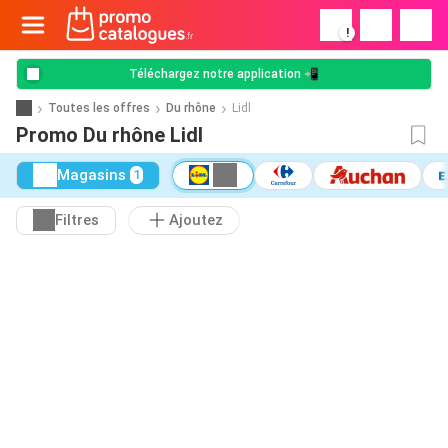
!
Téléchargez notre application 📲
Toutes les offres
Du rhône
Lidl
Promo Du rhône Lidl
Magasins
1
Filtres
Ajoutez