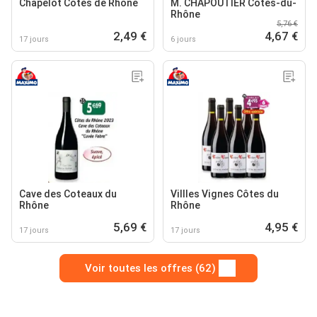
Chapelot Cotes de Rhône
M. CHAPOUTIER Côtes-du-
Rhône
5,76 €
2,49 €
4,67 €
17 jours
6 jours
Cave des Coteaux du
Villles Vignes Côtes du
Rhône
Rhône
5,69 €
4,95 €
17 jours
17 jours
Voir toutes les offres (62)