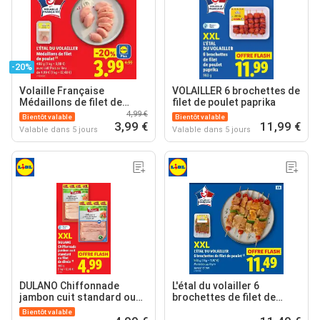
-20%
Volaille Française
VOLAILLER 6 brochettes de
Médaillons de filet de
filet de poulet paprika
poulet
4,99 €
Bientôt valable
Bientôt valable
3,99 €
11,99 €
Valable dans 5 jours
Valable dans 5 jours
DULANO Chiffonnade
L'étal du volailler 6
jambon cuit standard ou
brochettes de filet de
filet de dinde
poulet
Bientôt valable