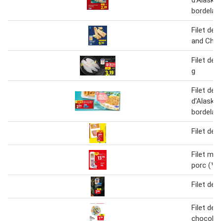
bordelai
Filet de 
and Chi
Filet de 
g
Filet de c
d'Alaska 
bordelai
Filet de 
Filet mi
porc (¹)
Filet de 
Filet de 
chocolat