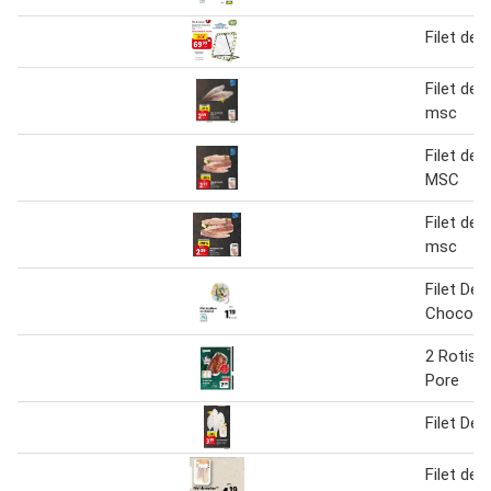
Filet de 
Filet de l
msc
Filet de l
MSC
Filet de l
msc
Filet De 
Chocola
2 Rotis F
Pore
Filet De 
Filet de 