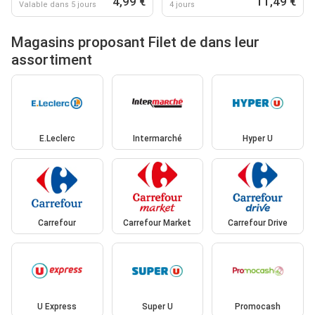
4,99 €
11,49 €
Valable dans 5 jours
4 jours
Magasins proposant Filet de dans leur
assortiment
E.Leclerc
Intermarché
Hyper U
Carrefour
Carrefour Market
Carrefour Drive
U Express
Super U
Promocash