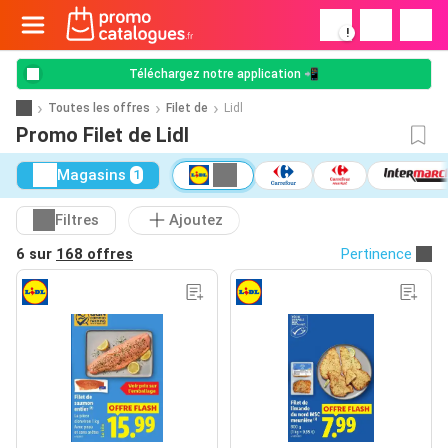
!
Téléchargez notre application 📲
Toutes les offres
Filet de
Lidl
Promo Filet de Lidl
Magasins
1
Filtres
Ajoutez
6 sur
168 offres
Pertinence