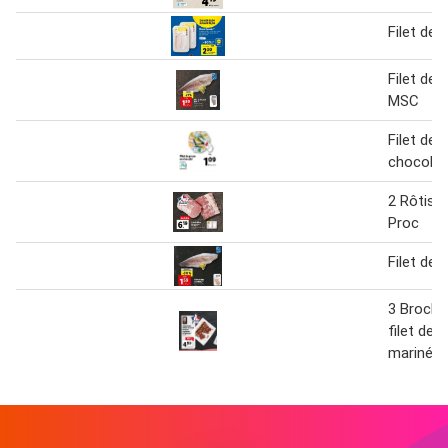
Filet de 
Filet de l
MSC
Filet de 
chocolat
2 Rôtis F
Proc
Filet de 
3 Broche
filet de 
marinée