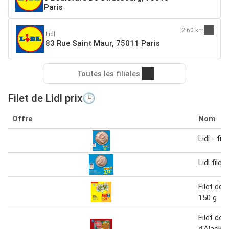
Paris
2.60 km
Lidl
83 Rue Saint Maur, 75011 Paris
Toutes les filiales
Filet de Lidl prix🕒
Offre
Nom
Lidl - fil
Lidl file
Filet de 
150 g
Filet de c
d'Alaska 