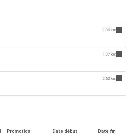
1.36 km
1.37 km
2.60 km
l
Promotion
Date début
Date fin