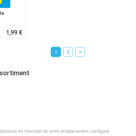
la
1,99 €
1
2
>
ssortiment
i-dessous en fonction de votre emplacement configuré: