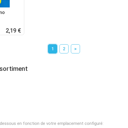
no
2,19 €
1
2
>
ssortiment
i-dessous en fonction de votre emplacement configuré: