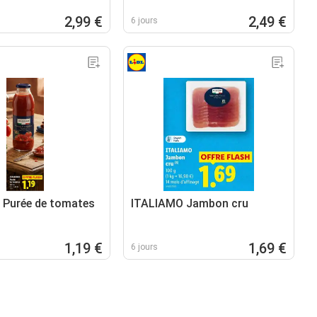
2,99 €
2,49 €
6 jours
 Purée de tomates
ITALIAMO Jambon cru
1,19 €
1,69 €
6 jours