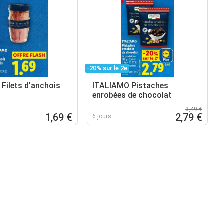
-20% sur le 2e
Filets d'anchois
ITALIAMO Pistaches
enrobées de chocolat
3,49 €
1,69 €
2,79 €
6 jours