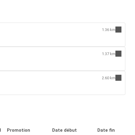
1.36 km
1.37 km
2.60 km
l
Promotion
Date début
Date fin