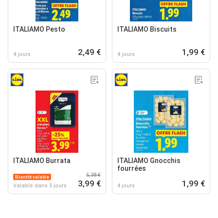
ITALIAMO Pesto
ITALIAMO Biscuits
2,49 €
1,99 €
4 jours
4 jours
ITALIAMO Burrata
ITALIAMO Gnocchis
fourrées
5,38 €
Bientôt valable
3,99 €
1,99 €
Valable dans 5 jours
4 jours