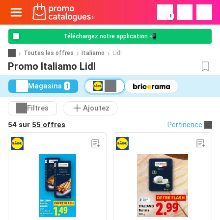
!
Téléchargez notre application 📲
Toutes les offres
Italiamo
Lidl
Promo Italiamo Lidl
Magasins
1
Filtres
Ajoutez
54 sur
55 offres
Pertinence