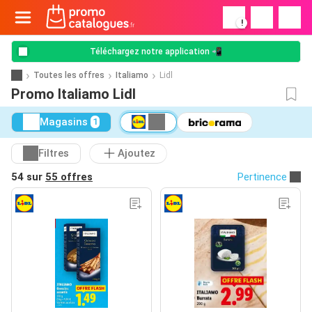
!
Téléchargez notre application 📲
Toutes les offres
Italiamo
Lidl
Promo Italiamo Lidl
Magasins
1
Filtres
Ajoutez
54 sur
55 offres
Pertinence