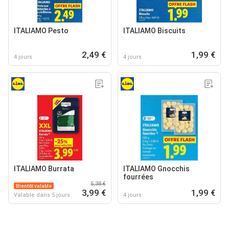
ITALIAMO Pesto
ITALIAMO Biscuits
2,49 €
1,99 €
4 jours
4 jours
ITALIAMO Burrata
ITALIAMO Gnocchis
fourrées
5,38 €
Bientôt valable
3,99 €
1,99 €
Valable dans 5 jours
4 jours