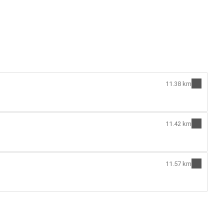
11.38 km
11.42 km
11.57 km