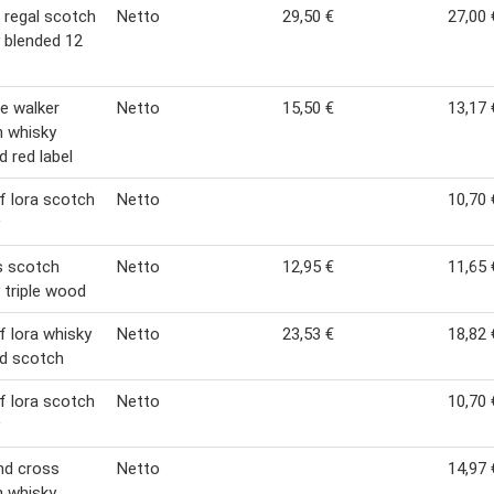
 regal scotch
Netto
29,50 €
27,00 
 blended 12
e walker
Netto
15,50 €
13,17 
 whisky
d red label
of lora scotch
Netto
10,70 
s scotch
Netto
12,95 €
11,65 
 triple wood
of lora whisky
Netto
23,53 €
18,82 
d scotch
of lora scotch
Netto
10,70 
nd cross
Netto
14,97 
 whisky