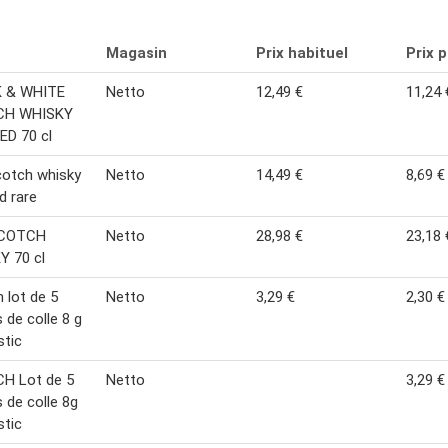
Magasin
Prix habituel
Prix 
 & WHITE
Netto
12,49 €
11,24 
CH WHISKY
ED 70 cl
cotch whisky
Netto
14,49 €
8,69 €
d rare
SCOTCH
Netto
28,98 €
23,18 
Y 70 cl
 lot de 5
Netto
3,29 €
2,30 €
 de colle 8 g
stic
H Lot de 5
Netto
3,29 €
 de colle 8g
stic