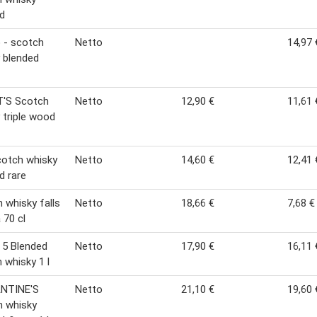
d
 - scotch
Netto
14,97 
 blended
'S Scotch
Netto
12,90 €
11,61 
 triple wood
cotch whisky
Netto
14,60 €
12,41 
d rare
 whisky falls
Netto
18,66 €
7,68 €
 70 cl
 5 Blended
Netto
17,90 €
16,11 
 whisky 1 l
NTINE'S
Netto
21,10 €
19,60 
h whisky