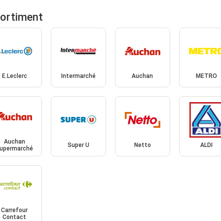
sortiment
E.Leclerc
Intermarché
Auchan
METRO
Auchan
Super U
Netto
ALDI
upermarché
Carrefour
Contact