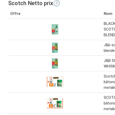
Scotch Netto prix🕒
Offre
Nom
BLACK
SCOT
BLEND
J&b s
blende
J&B 
WHISK
Scotch
bâtons
metali
SCOTC
bâtons
metali