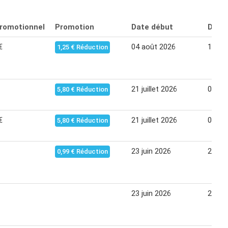
promotionnel
Promotion
Date début
Date 
€
04 août 2026
17 ao
1,25 € Réduction
21 juillet 2026
03 ao
5,80 € Réduction
€
21 juillet 2026
03 ao
5,80 € Réduction
23 juin 2026
29 jui
0,99 € Réduction
23 juin 2026
29 jui