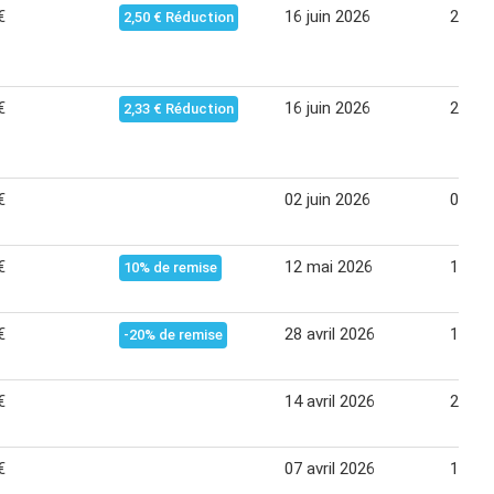
€
16 juin 2026
22 jui
2,50 € Réduction
€
16 juin 2026
22 jui
2,33 € Réduction
€
02 juin 2026
08 jui
€
12 mai 2026
18 ma
10% de remise
€
28 avril 2026
11 ma
-20% de remise
€
14 avril 2026
20 avr
€
07 avril 2026
13 avr