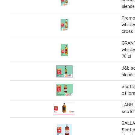
blende
Promo
whisky
cross
GRANT
whisky
70 cl
J&b s
blende
Scotch
of lora
LABEL
scotch
BALLA
Scotc