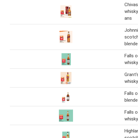
Chivas
whisky
ans
Johnni
scotch
blende
Falls 
whisky
Grant'
whisky
Falls 
blende
Falls 
whisky
Highla
scotch