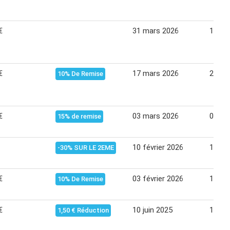
€
31 mars 2026
13 avr
€
17 mars 2026
23 ma
10% De Remise
€
03 mars 2026
09 ma
15% de remise
10 février 2026
16 fév
-30% SUR LE 2EME
€
03 février 2026
16 fév
10% De Remise
€
10 juin 2025
16 jui
1,50 € Réduction