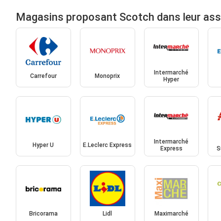
Magasins proposant Scotch dans leur as
Intermarché
Carrefour
Monoprix
Hyper
Intermarché
Hyper U
E.Leclerc Express
Express
S
Bricorama
Lidl
Maximarché