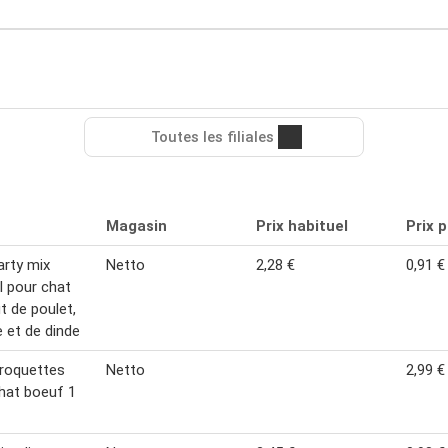
Toutes les filiales
Magasin
Prix habituel
Prix 
arty mix
Netto
2,28 €
0,91 €
al pour chat
t de poulet,
e et de dinde
Croquettes
Netto
2,99 €
hat boeuf 1