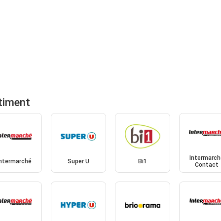
timent
Intermarch
Intermarché
Super U
Bi1
Contact