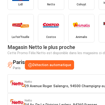
Lidl
Netto
Colruyt
La Foir'Fouille
Costco
Animalis
Magasin Netto le plus proche
Cette Promo Félix Netto est disponible dans les magasins ci
Paris
Détection automatique
Paris
Netto
29 Avenue Roger Salengro, 94500 Champigny-s
Netto
34 Av. De La Division Leclerc, 94260 Fresnes