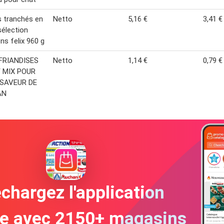
s tranchés en
Netto
5,16 €
3,41 €
sélection
ns felix 960 g
 FRIANDISES
Netto
1,14 €
0,79 €
 MIX POUR
SAVEUR DE
AN
chargez l'application
te avec 2150+ magasins