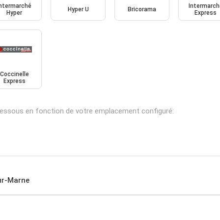
Intermarché
Intermarch
Hyper U
Bricorama
Hyper
Express
Coccinelle
Express
-dessous en fonction de votre emplacement configuré:
ur-Marne