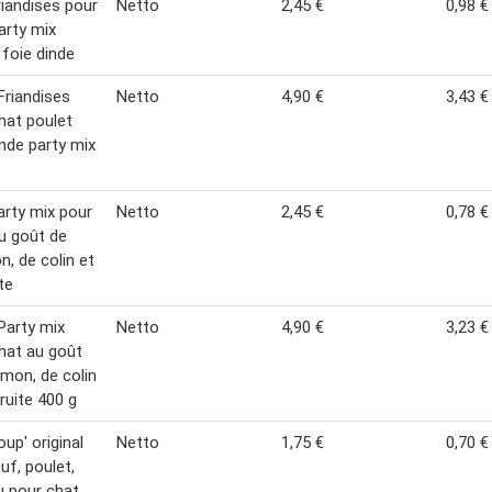
friandises pour
Netto
2,45 €
0,98 €
arty mix
 foie dinde
Friandises
Netto
4,90 €
3,43 €
hat poulet
inde party mix
party mix pour
Netto
2,45 €
0,78 €
u goût de
, de colin et
te
Party mix
Netto
4,90 €
3,23 €
hat au goût
mon, de colin
truite 400 g
oup' original
Netto
1,75 €
0,70 €
uf, poulet,
 pour chat