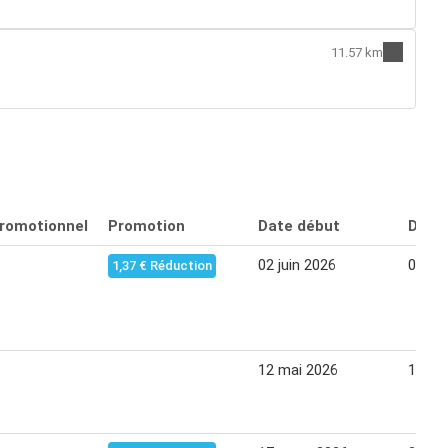
11.57 km
promotionnel
Promotion
Date début
Date 
02 juin 2026
08 jui
1,37 € Réduction
12 mai 2026
18 ma