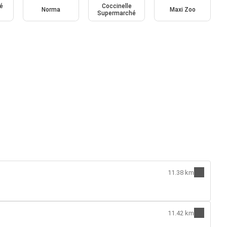
é
Coccinelle
Norma
Maxi Zoo
Supermarché
11.38 km
11.42 km