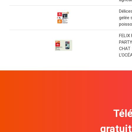
Délice
gelée 
poisso
FELIX
PARTY
CHAT 
L'OCÉ
Télé
gratui