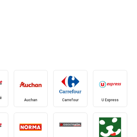
é
Auchan
Carrefour
U Express