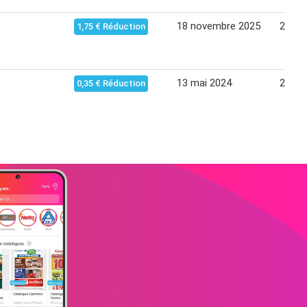
18 novembre 2025
24 no
1,75 € Réduction
13 mai 2024
20 ma
0,35 € Réduction