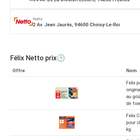
Netto
2 Av. Jean Jaurès, 94600 Choisy-Le-Roi
Félix Netto prix🕒
Offre
Nom
Felix p
origin
au goû
de foi
Felix 
pour c
kg