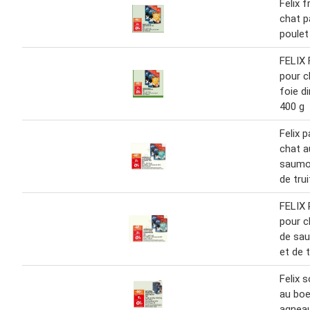
Felix 
chat p
poulet
FELIX 
pour c
foie d
400 g
Felix 
chat a
saumon
de trui
FELIX 
pour c
de sau
et de 
Felix s
au boe
agneau