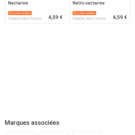
Nectarine
Netto nectarine
Bientôt valable
Bientôt valable
4,59 €
4,59 €
Valable dans 3 jours
Valable dans 3 jours
Marques associées