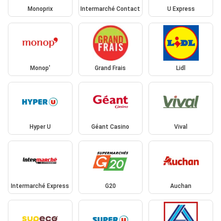
Monoprix
Intermarché Contact
U Express
Monop'
Grand Frais
Lidl
Hyper U
Géant Casino
Vival
Intermarché Express
G20
Auchan