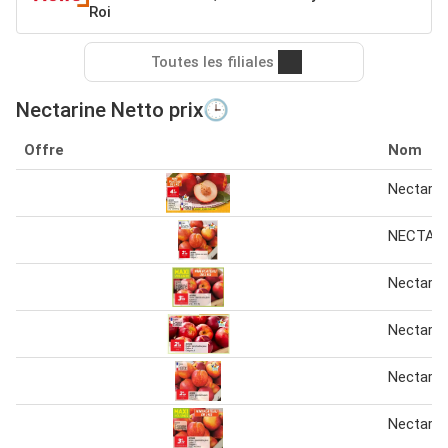
Roi
Toutes les filiales
Nectarine Netto prix🕒
Offre
Nom
Nectarin
NECTAR
Nectarin
Nectarin
Nectarin
Nectarin