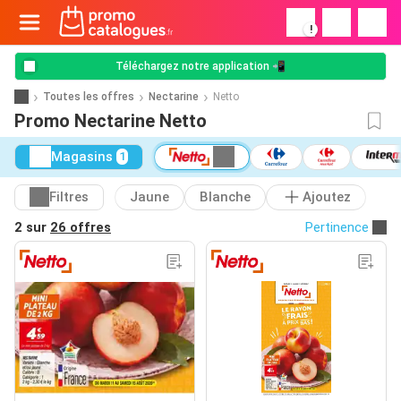
!
Téléchargez notre application 📲
Toutes les offres
Nectarine
Netto
Promo Nectarine Netto
Magasins
1
Filtres
Jaune
Blanche
Ajoutez
2 sur
26 offres
Pertinence