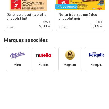
14% de remise
Délichoc biscuit tablette
Netto 6 barres céréales
chocolat lait
chocolat noir
5,02 €
1,39 €
2,00 €
1,19 €
9 jours
9 jours
Marques associées
Milka
Nutella
Magnum
Nesquik