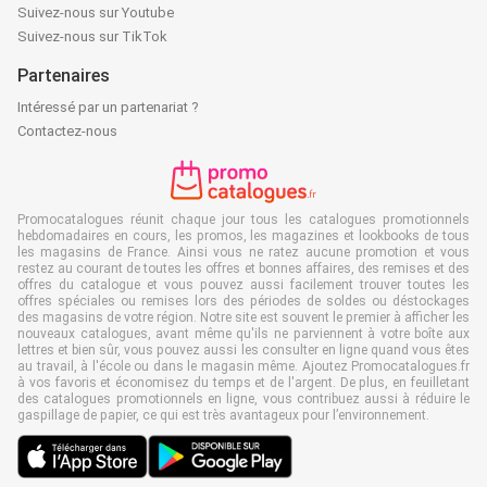
Suivez-nous sur Youtube
Suivez-nous sur TikTok
Partenaires
Intéressé par un partenariat ?
Contactez-nous
Promocatalogues réunit chaque jour tous les catalogues promotionnels
hebdomadaires en cours, les promos, les magazines et lookbooks de tous
les magasins de France. Ainsi vous ne ratez aucune promotion et vous
restez au courant de toutes les offres et bonnes affaires, des remises et des
offres du catalogue et vous pouvez aussi facilement trouver toutes les
offres spéciales ou remises lors des périodes de soldes ou déstockages
des magasins de votre région. Notre site est souvent le premier à afficher les
nouveaux catalogues, avant même qu'ils ne parviennent à votre boîte aux
lettres et bien sûr, vous pouvez aussi les consulter en ligne quand vous êtes
au travail, à l'école ou dans le magasin même. Ajoutez Promocatalogues.fr
à vos favoris et économisez du temps et de l'argent. De plus, en feuilletant
des catalogues promotionnels en ligne, vous contribuez aussi à réduire le
gaspillage de papier, ce qui est très avantageux pour l’environnement.