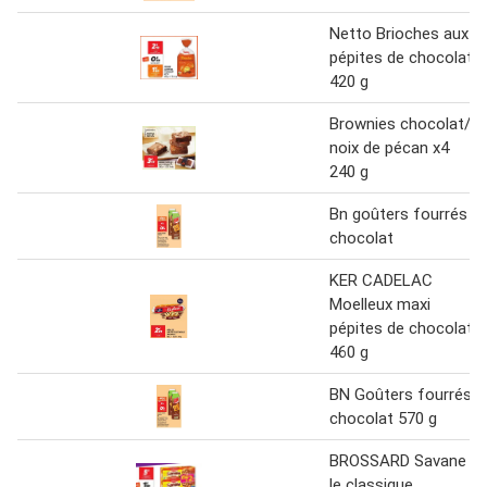
Netto Brioches aux
pépites de chocolat
420 g
Brownies chocolat/
noix de pécan x4
240 g
Bn goûters fourrés
chocolat
KER CADELAC
Moelleux maxi
pépites de chocolat
460 g
BN Goûters fourrés
chocolat 570 g
BROSSARD Savane
le classique