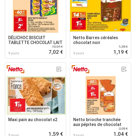
DÉLICHOC BISCUIT
Netto Barres céréales
TABLETTE CHOCOLAT LAIT
chocolat noir
10,04 €
1,38 €
7,02 €
1,19 €
9 jours
9 jours
Maxi pain au chocolat x2
Netto brioche tranchée
aux pépites de chocolat
2,08 €
1,59 €
1,04 €
9 jours
9 jours