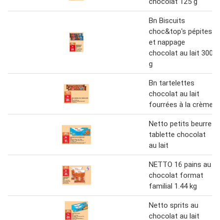
chocolat 125 g
Bn Biscuits
choc&top's pépites
et nappage
chocolat au lait 300
g
Bn tartelettes
chocolat au lait
fourrées à la crème
Netto petits beurre
tablette chocolat
au lait
NETTO 16 pains au
chocolat format
familial 1.44 kg
Netto sprits au
chocolat au lait