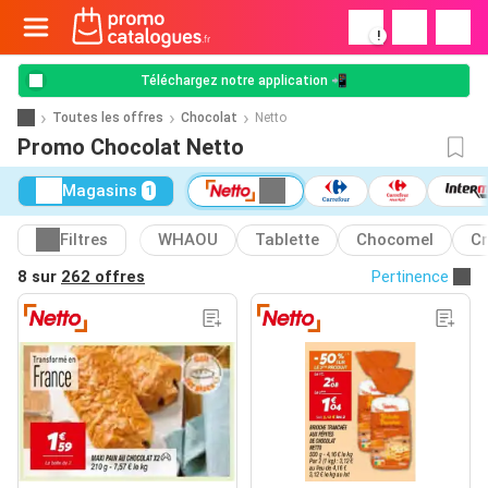
!
Téléchargez notre application 📲
Toutes les offres
Chocolat
Netto
Promo Chocolat Netto
Magasins
1
Filtres
WHAOU
Tablette
Chocomel
Cr
8 sur
262 offres
Pertinence