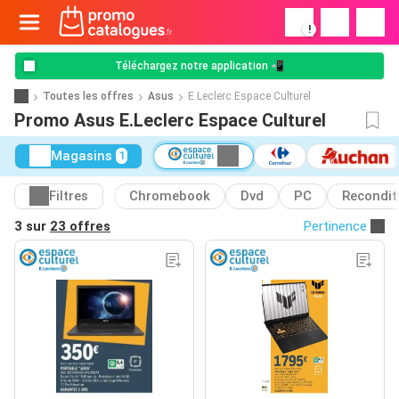
!
Téléchargez notre application 📲
Toutes les offres
Asus
E.Leclerc Espace Culturel
Promo Asus E.Leclerc Espace Culturel
Magasins
1
Filtres
Chromebook
Dvd
PC
Recondit
3 sur
23 offres
Pertinence