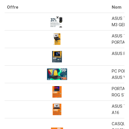
Offre
Nom
ASUS TU
M3 GEN I
ASUS TU
PORTAB
ASUS P
PC PORT
ASUS V
PORTAB
ROG STR
ASUS TU
A16
CASQUE