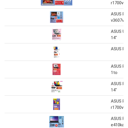
r1700va
ASUS Pc 
v3607vm
ASUS Ult
14"
ASUS Por
ASUS Pc
1to
ASUS Pc 
14"
ASUS Pc 
r1700va
ASUS Pc 
e410ka-