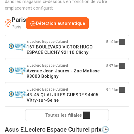
dans les magasins ci-dessous en fonction de votre
emplacement configuré:
Paris
Détection automatique
Paris
E.Leclerc Espace Culturel
5.10 km
167 BOULEVARD VICTOR HUGO
ESPACE CLICHY 92110 Clichy
E.Leclerc Espace Culturel
8.97 km
Avenue Jean Jaures - Zac Matisse
93000 Bobigny
E.Leclerc Espace Culturel
9.14 km
43-45 QUAI JULES GUESDE 94405
Vitry-sur-Seine
Toutes les filiales
Asus E.Leclerc Espace Culturel prix🕒