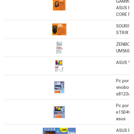
GAMING 
ASUS RO
CORE NO
SOURIS 
STRIX IM
ZENBOO
UM5606
ASUS V
Pc porta
vivoboo
s8123w 
Pc porta
e1504fa
asus
ASUS Pc 