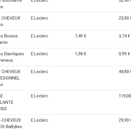
 soufflante
E.Leclerc
32,90 
ss
 CHEVEUX
E.Leclerc
25,90 
ss
ss Brosse
E.Leclerc
7,49 €
3,74 €
ante
ss Elastiques
E.Leclerc
1,98 €
0,99 €
heveux
 CHEVEUX
E.Leclerc
44,90 
SSIONNEL
ss
SE
E.Leclerc
119,00
FLANTE
ISS
E-CHEVEUX
E.Leclerc
29,90 
S BaByliss