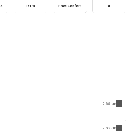
no
Extra
Proxi Confort
Bi1
2.86 km
2.89 km