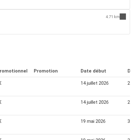
4.71 km
promotionnel
Promotion
Date début
Date 
€
14 juillet 2026
26 jui
€
14 juillet 2026
26 jui
€
19 mai 2026
31 ma