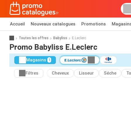
Accueil
Nouveaux catalogues
Promotions
Magasin
Toutes les offres
Babyliss
E.Leclerc
Promo Babyliss E.Leclerc
Magasins
1
Filtres
Cheveux
Lisseur
Séche
T