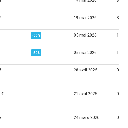
€
19 mai 2026
30 ma
€
19 mai 2026
30 ma
05 mai 2026
16 ma
-50%
05 mai 2026
16 ma
-50%
€
28 avril 2026
09 ma
 €
21 avril 2026
03 ma
€
24 mars 2026
04 avr