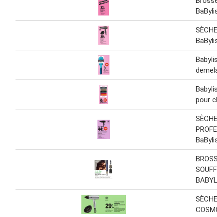
Brosse
BaByli
SÈCHE
BaByli
Babyli
demel
Babyli
pour c
SÈCHE
PROFE
BaByli
BROS
SOUF
BABYL
SÈCH
COSMO