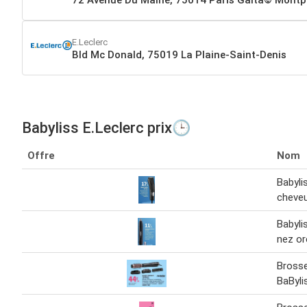
E.Leclerc
Bld Mc Donald, 75019 La Plaine-Saint-Denis
Babyliss E.Leclerc prix🕒
Offre
Nom
Babyli
cheve
Babyli
nez ore
Brosse
BaByli