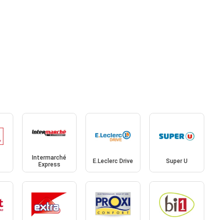
Intermarché
E.Leclerc Drive
Super U
Express