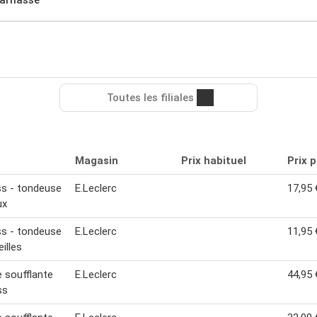
Toutes les filiales
Magasin
Prix habituel
Prix 
ss - tondeuse
E.Leclerc
17,95 
ux
ss - tondeuse
E.Leclerc
11,95 
illes
 soufflante
E.Leclerc
44,95 
ss