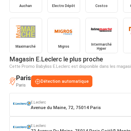
Auchan
Electro Dépôt
Costco
Intermarché
Maximarché
Migros
Hyper
Magasin E.Leclerc le plus proche
Cette Promo Babyliss E.Leclerc est disponible dans les magas
Paris
Détection automatique
Paris
E.Leclerc
Avenue du Maine, 72, 75014 Paris
E.Leclerc
72 Avenue Du Maine, 75014 Paris Gaitã© Mont