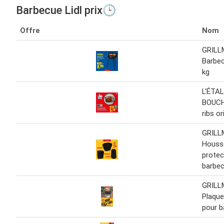
Barbecue Lidl prix🕒
Offre
Nom
GRILL
Barbec
kg
L'ÉTAL
BOUCH
ribs or
GRILL
Houss
protec
barbe
GRILL
Plaque
pour b