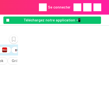
Se connecter
Téléchargez notre application 📲
ok
Grill
Chariot
Plancha
Campingaz
Natur