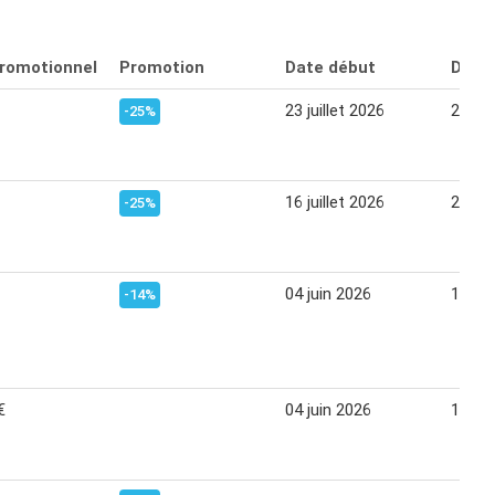
promotionnel
Promotion
Date début
Date 
23 juillet 2026
29 jui
-25%
16 juillet 2026
22 jui
-25%
04 juin 2026
10 jui
-14%
€
04 juin 2026
10 jui