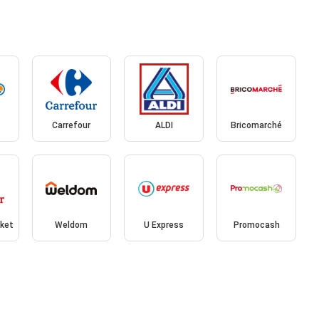
Carrefour
ALDI
Bricomarché
rket
Weldom
U Express
Promocash