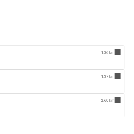
1.36 km
1.37 km
2.60 km