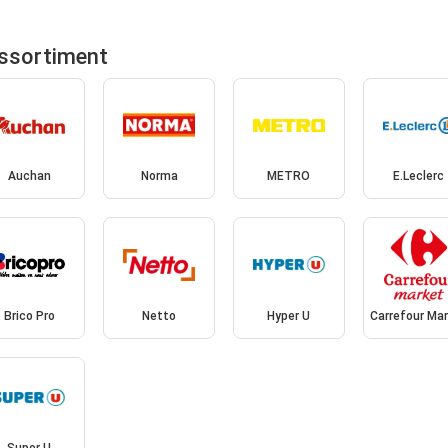
assortiment
Auchan
Norma
METRO
E.Leclerc
Brico Pro
Netto
Hyper U
Carrefour Ma