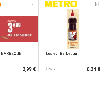
E BARBECUE
Lesieur Barbecue
3,99 €
8,34 €
6 jours