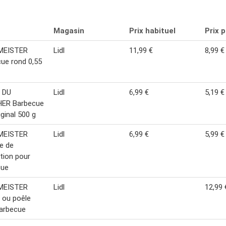
Magasin
Prix habituel
Prix 
MEISTER
Lidl
11,99 €
8,99 €
ue rond 0,55
 DU
Lidl
6,99 €
5,19 €
ER Barbecue
iginal 500 g
MEISTER
Lidl
6,99 €
5,99 €
e de
tion pour
cue
MEISTER
Lidl
12,99 
 ou poêle
arbecue