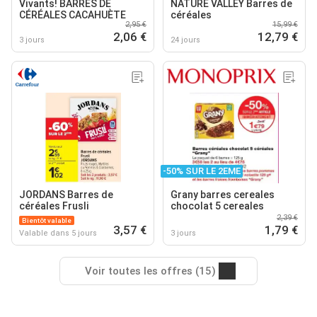
Vivants! BARRES DE
NATURE VALLEY Barres de
CÉRÉALES CACAHUÈTE
céréales
2,95 €
15,99 €
2,06 €
12,79 €
3 jours
24 jours
-50% SUR LE 2EME
JORDANS Barres de
Grany barres cereales
céréales Frusli
chocolat 5 cereales
2,39 €
Bientôt valable
3,57 €
1,79 €
Valable dans 5 jours
3 jours
Voir toutes les offres (15)