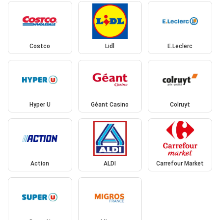
Costco
Lidl
E.Leclerc
Hyper U
Géant Casino
Colruyt
Action
ALDI
Carrefour Market