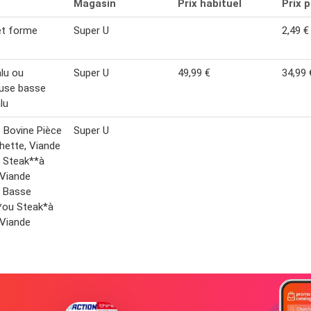
Magasin
Prix habituel
Prix 
et forme
Super U
2,49 €
lu ou
Super U
49,99 €
34,99 
use basse
lu
 Bovine Pièce
Super U
hette, Viande
 Steak**à
, Viande
e Basse
*ou Steak*à
, Viande