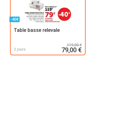
-40€
Table basse relevale
119,00 €
79,00 €
3 jours