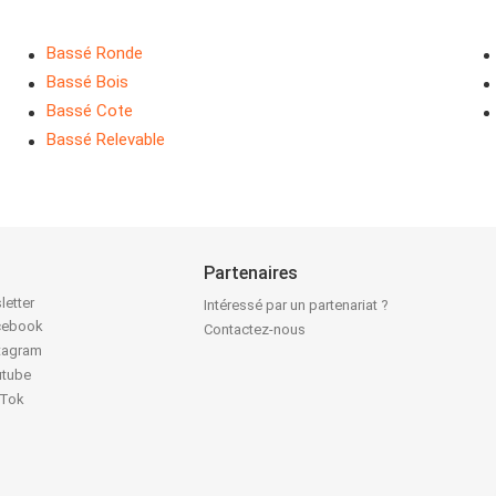
Bassé Ronde
Bassé Bois
Bassé Cote
Bassé Relevable
Partenaires
letter
Intéressé par un partenariat ?
acebook
Contactez-nous
stagram
utube
kTok