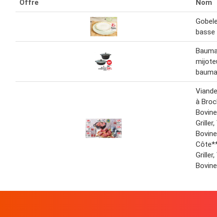
Offre
Nom
Gobel
basse
Bauma
mijote
bauma
Viande
à Broc
Bovine
Griller
Bovin
Côte*
Griller
Bovine