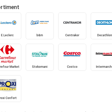
ortiment
E.Leclerc
b&m
Centrakor
Decathlo
refour Market
Stokomani
Costco
Intermarch
roxi Confort