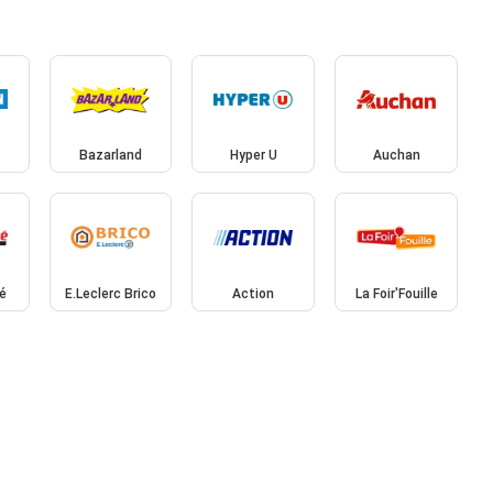
n
Bazarland
Hyper U
Auchan
é
E.Leclerc Brico
Action
La Foir'Fouille