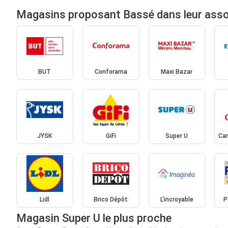
Magasins proposant Bassé dans leur ass
BUT
Conforama
Maxi Bazar
JYSK
GiFi
Super U
Car
Lidl
Brico Dépôt
L'incroyable
P
Magasin Super U le plus proche