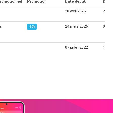
promotionnel
Promotion
Date début
Date 
28 avril 2026
24 ma
€
24 mars 2026
06 avr
-30%
07 juillet 2022
16 jui