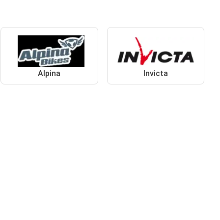
Alpina
Invicta