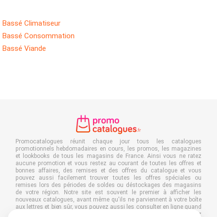
Bassé Climatiseur
Bassé Consommation
Bassé Viande
Promocatalogues réunit chaque jour tous les catalogues
promotionnels hebdomadaires en cours, les promos, les magazines
et lookbooks de tous les magasins de France. Ainsi vous ne ratez
aucune promotion et vous restez au courant de toutes les offres et
bonnes affaires, des remises et des offres du catalogue et vous
pouvez aussi facilement trouver toutes les offres spéciales ou
remises lors des périodes de soldes ou déstockages des magasins
de votre région. Notre site est souvent le premier à afficher les
nouveaux catalogues, avant même qu'ils ne parviennent à votre boîte
aux lettres et bien sûr, vous pouvez aussi les consulter en ligne quand
vous êtes au travail, à l'école ou dans le magasin même. Ajoutez