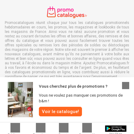
Promocatalogues réunit chaque jour tous les catalogues promotionnels
hebdomadaires en cours, les promos, les magazines et lookbooks de tous
les magasins de France. Ainsi vous ne ratez aucune promotion et vous
restez au courant de toutes les offres et bonnes affaires, des remises et des
offres du catalogue et vous pouvez aussi facilement trouver toutes les
offres spéciales ou remises lors des périodes de soldes ou déstockages
des magasins de votre région. Notre site est souvent le premier à afficher les
nouveaux catalogues, avant même qu'ils ne parviennent à votre boîte aux
lettres et bien sûr, vous pouvez aussi les consulter en ligne quand vous êtes
au travail, à l'école ou dans le magasin même. Ajoutez Promocatalogues.fr
à vos favoris et économisez du temps et de l'argent. De plus, en feuilletant
des catalogues promotionnels en ligne, vous contribuez aussi à réduire le
gaspillage de papier, ce qui est très avantageux pour l’environnement.
Vous cherchez plus de promotions ?
Vous ne voulez pas manquer ces promotions de
b&m !
Tous droits réservés & copie : Promocatalogues.fr 2026 |
Clause de non-
Voir le catalogue!
responsabilité
|
Conditions générales
|
Politique de confidentialité
|
Politique
relative aux cookies