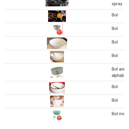
spray
Bol
Bol
Bol
Bol
Bol anim
alphabet
Bol
Bol
Bol motif