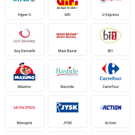
Hyper U
GiFi
U Express
Guy Demarle
Maxi Bazar
Bi1
Maximo
Bastide
Carrefour
Monoprix
JYSK
Action