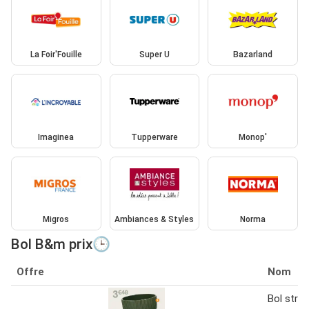
La Foir'Fouille
Super U
Bazarland
Imaginea
Tupperware
Monop'
Migros
Ambiances & Styles
Norma
Bol B&m prix🕒
Offre
Nom
Bol strié