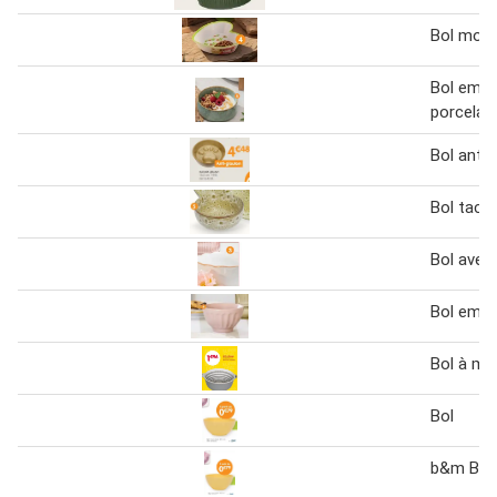
Bol moti
Bol empi
porcelai
Bol anti
Bol tach
Bol avec 
Bol embo
Bol à mé
Bol
b&m Bol