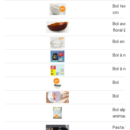
Bol text
cm
Bol avec
floral Ø1
Bol en pl
Bol à mé
Bol à mo
Bol
Bol
Bol alph
animaux
Pasta bo