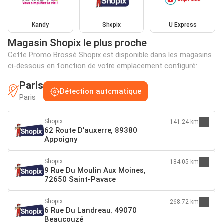
Kandy
Shopix
U Express
Magasin Shopix le plus proche
Cette Promo Brossé Shopix est disponible dans les magasins
ci-dessous en fonction de votre emplacement configuré:
Paris
Détection automatique
Paris
Shopix
141.24 km
62 Route D’auxerre, 89380
Appoigny
Shopix
184.05 km
9 Rue Du Moulin Aux Moines,
72650 Saint-Pavace
Shopix
268.72 km
6 Rue Du Landreau, 49070
Beaucouzé