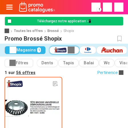
!
Téléchargez notre application 📲
Toutes les offres
Brossé
Shopix
Promo Brossé Shopix
Magasins
1
Filtres
Dents
Tapis
Balai
Wc
Vis
1 sur
56 offres
Pertinence