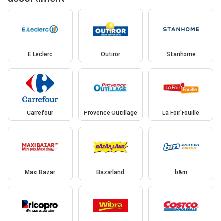
E.Leclerc
Outiror
Stanhome
Carrefour
Provence Outillage
La Foir'Fouille
Maxi Bazar
Bazarland
b&m