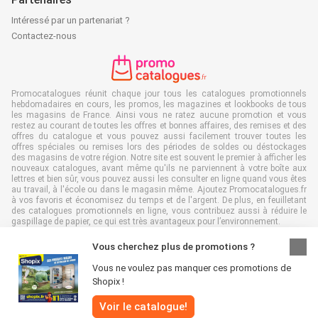
Intéressé par un partenariat ?
Contactez-nous
Promocatalogues réunit chaque jour tous les catalogues promotionnels
hebdomadaires en cours, les promos, les magazines et lookbooks de tous
les magasins de France. Ainsi vous ne ratez aucune promotion et vous
restez au courant de toutes les offres et bonnes affaires, des remises et des
offres du catalogue et vous pouvez aussi facilement trouver toutes les
offres spéciales ou remises lors des périodes de soldes ou déstockages
des magasins de votre région. Notre site est souvent le premier à afficher les
nouveaux catalogues, avant même qu'ils ne parviennent à votre boîte aux
lettres et bien sûr, vous pouvez aussi les consulter en ligne quand vous êtes
au travail, à l'école ou dans le magasin même. Ajoutez Promocatalogues.fr
à vos favoris et économisez du temps et de l'argent. De plus, en feuilletant
des catalogues promotionnels en ligne, vous contribuez aussi à réduire le
gaspillage de papier, ce qui est très avantageux pour l’environnement.
Vous cherchez plus de promotions ?
Vous ne voulez pas manquer ces promotions de
Shopix !
Tous droits réservés & copie : Promocatalogues.fr 2026 |
Clause de non-
responsabilité
|
Conditions générales
|
Politique de confidentialité
|
Politique
Voir le catalogue!
relative aux cookies