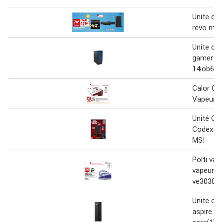
Unite cen
revo rn9
Unite cen
gamer id
14iob6
Calor Ce
Vapeur 
Unité Ce
Codex51
MSI
Polti vap
vapeur v
ve3030
Unite cen
aspire x