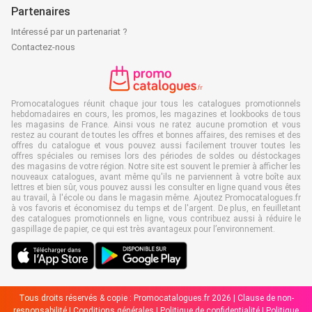
Partenaires
Intéressé par un partenariat ?
Contactez-nous
Promocatalogues réunit chaque jour tous les catalogues promotionnels
hebdomadaires en cours, les promos, les magazines et lookbooks de tous
les magasins de France. Ainsi vous ne ratez aucune promotion et vous
restez au courant de toutes les offres et bonnes affaires, des remises et des
offres du catalogue et vous pouvez aussi facilement trouver toutes les
offres spéciales ou remises lors des périodes de soldes ou déstockages
des magasins de votre région. Notre site est souvent le premier à afficher les
nouveaux catalogues, avant même qu'ils ne parviennent à votre boîte aux
lettres et bien sûr, vous pouvez aussi les consulter en ligne quand vous êtes
au travail, à l'école ou dans le magasin même. Ajoutez Promocatalogues.fr
à vos favoris et économisez du temps et de l'argent. De plus, en feuilletant
des catalogues promotionnels en ligne, vous contribuez aussi à réduire le
gaspillage de papier, ce qui est très avantageux pour l’environnement.
Tous droits réservés & copie : Promocatalogues.fr 2026 |
Clause de non-
responsabilité
|
Conditions générales
|
Politique de confidentialité
|
Politique