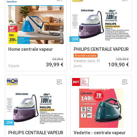
-20€
Home centrale vapeur
PHILIPS CENTRALE VAPEUR
Bientôt valable
59,99 €
129,90 €
Valable dans 31
39,99 €
109,90 €
3 jours
jours
-20€
PHILIPS CENTRALE VAPEUR
Vedette - centrale vapeur