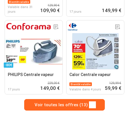
Bientôt valable
129,90 €
Valable dans 31
109,90 €
149,99 €
jours
17 jours
-80€
PHILIPS Centrale vapeur
Calor Centrale vapeur
229,00 €
129,99 €
Bientôt valable
149,00 €
59,99 €
17 jours
Valable dans 4 jours
Voir toutes les offres (13)