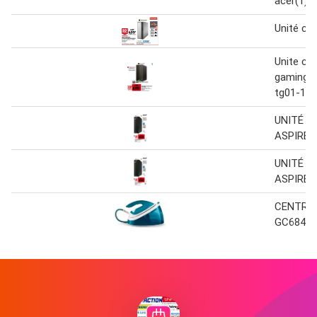
acer(1)
Unité cen
Unite cen
gaming p
tg01-176
UNITÉ C
ASPIRE 
UNITÉ C
ASPIRE 
CENTRA
GC6840/