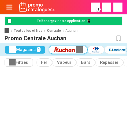
!
Téléchargez notre application 📲
Toutes les offres
Centrale
Auchan
Promo Centrale Auchan
Magasins
1
Filtres
Fer
Vapeur
Bars
Repasser