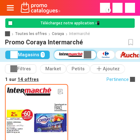
!
Téléchargez notre application 📲
Toutes les offres
Coraya
Intermarché
Promo Coraya Intermarché
Magasins
1
Filtres
Market
Petits
Ajoutez
1 sur
14 offres
Pertinence