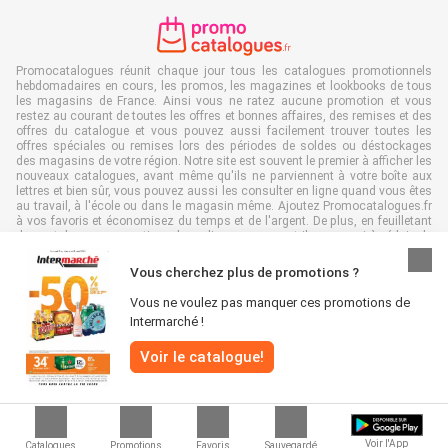
Promocatalogues réunit chaque jour tous les catalogues promotionnels
hebdomadaires en cours, les promos, les magazines et lookbooks de tous
les magasins de France. Ainsi vous ne ratez aucune promotion et vous
restez au courant de toutes les offres et bonnes affaires, des remises et des
offres du catalogue et vous pouvez aussi facilement trouver toutes les
offres spéciales ou remises lors des périodes de soldes ou déstockages
des magasins de votre région. Notre site est souvent le premier à afficher les
nouveaux catalogues, avant même qu'ils ne parviennent à votre boîte aux
lettres et bien sûr, vous pouvez aussi les consulter en ligne quand vous êtes
au travail, à l'école ou dans le magasin même. Ajoutez Promocatalogues.fr
à vos favoris et économisez du temps et de l'argent. De plus, en feuilletant
des catalogues promotionnels en ligne, vous contribuez aussi à réduire le
gaspillage de papier, ce qui est très avantageux pour l’environnement.
Vous cherchez plus de promotions ?
Vous ne voulez pas manquer ces promotions de
Intermarché !
Tous droits réservés & copie : Promocatalogues.fr 2026 |
Clause de non-
Voir le catalogue!
responsabilité
|
Conditions générales
|
Politique de confidentialité
|
Politique
relative aux cookies
Voir l'App
Catalogues
Promotions
Favoris
Sauvegardé