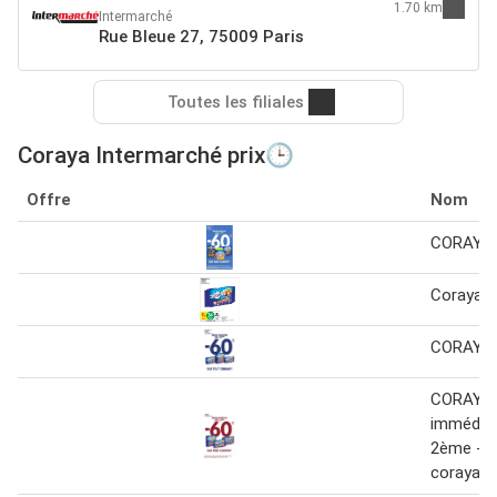
1.70 km
Intermarché
Rue Bleue 27, 75009 Paris
Toutes les filiales
Coraya Intermarché prix🕒
Offre
Nom
CORAYA
Coraya l'
CORAYA 
CORAYA 
immédiat
2ème -60
coraya