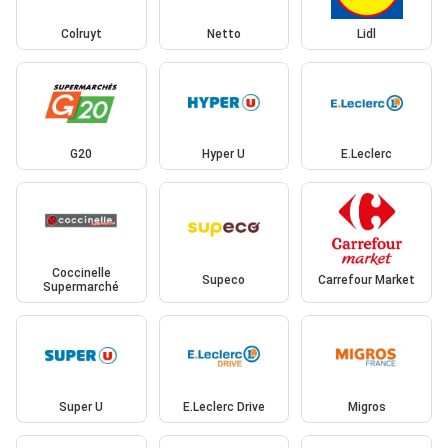
Colruyt
Netto
Lidl
G20
Hyper U
E.Leclerc
Coccinelle
Supeco
Carrefour Market
Supermarché
Super U
E.Leclerc Drive
Migros