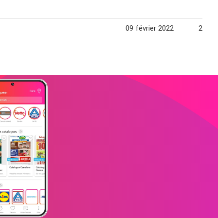
09 février 2022
20 fév