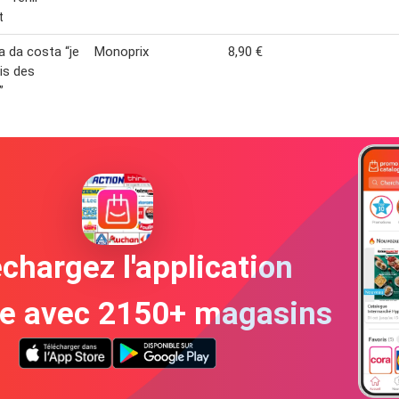
t
a da costa “je
Monoprix
8,90 €
is des
”
chargez l'application
te avec 2150+ magasins