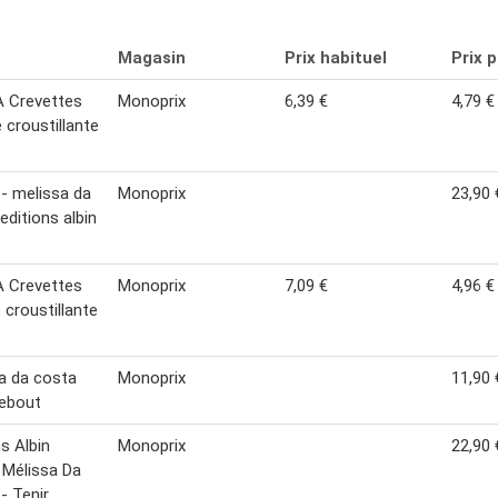
Magasin
Prix habituel
Prix 
 Crevettes
Monoprix
6,39 €
4,79 €
 croustillante
- melissa da
Monoprix
23,90 
editions albin
 Crevettes
Monoprix
7,09 €
4,96 €
 croustillante
a da costa
Monoprix
11,90 
debout
ns Albin
Monoprix
22,90 
 Mélissa Da
- Tenir