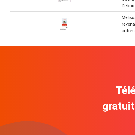
Debou
Méliss
revena
autres
Télé
gratui