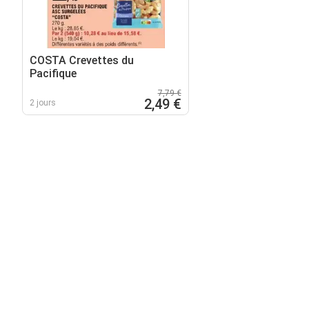
COSTA Crevettes du
Pacifique
7,79 €
2,49 €
2 jours