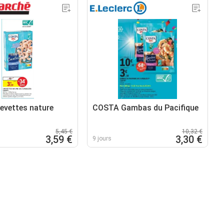
vettes nature
COSTA Gambas du Pacifique
5,45 €
10,32 €
3,59 €
3,30 €
9 jours