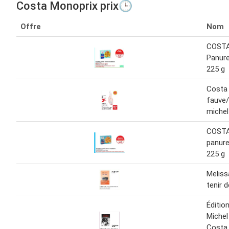
Costa Monoprix prix🕒
Offre
Nom
COSTA
Panure
225 g
Costa 
fauve/
michel
COSTA
panure
225 g
Meliss
tenir 
Éditio
Michel
Costa 