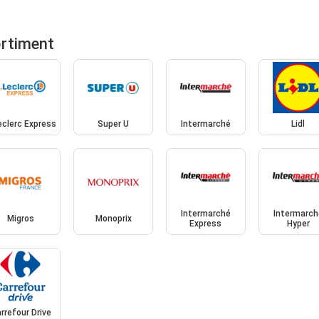
ortiment
eclerc Express
Super U
Intermarché
Lidl
Intermarché
Intermarch
Migros
Monoprix
Express
Hyper
rrefour Drive