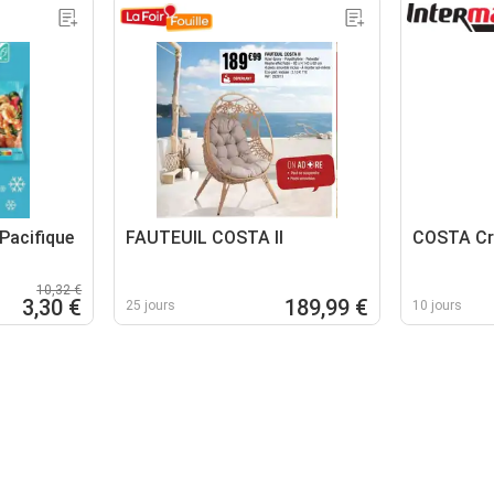
acifique
FAUTEUIL COSTA II
COSTA Cre
10,32 €
3,30 €
189,99 €
25 jours
10 jours