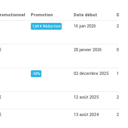
promotionnel
Promotion
Date début
Date 
16 juin 2026
28 jui
1,60 € Réduction
€
20 janvier 2026
01 fév
02 décembre 2025
14 dé
-30%
€
12 août 2025
24 ao
€
13 août 2024
25 ao