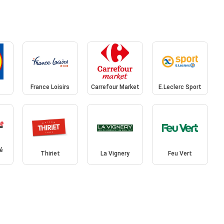
France Loisirs
Carrefour Market
E.Leclerc Sport
é
Thiriet
La Vignery
Feu Vert