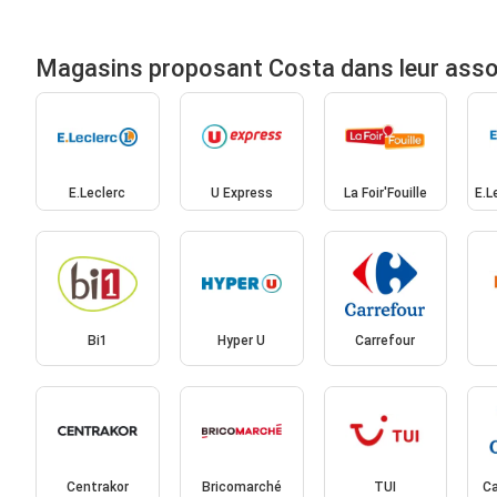
Magasins proposant Costa dans leur ass
E.Leclerc
U Express
La Foir'Fouille
E.L
Bi1
Hyper U
Carrefour
Centrakor
Bricomarché
TUI
Ca