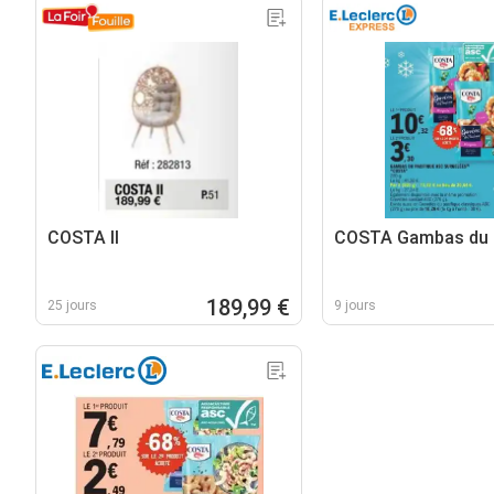
COSTA II
COSTA Gambas du P
189,99 €
25 jours
9 jours