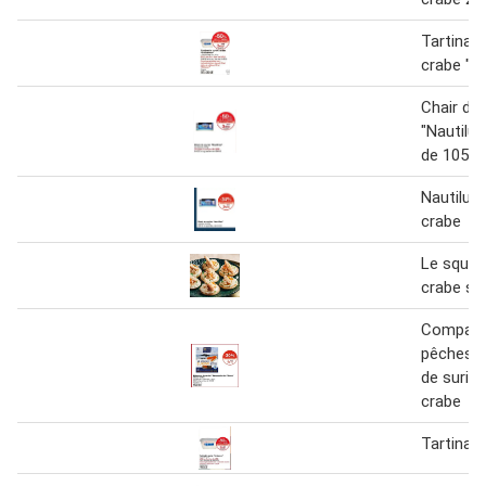
Tartinabl
crabe "D
Chair de
"Nautilus
de 105 g
Nautilus 
crabe
Le squer 
crabe sé
Compagn
pêches 
de surim
crabe
Tartinab