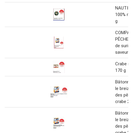
NAUTILU
100% mo
g
COMPAG
PÊCHES 
de surimi
saveur c
Crabe ro
170 g
Bâtonnet
le breiz
des pêch
crabe 20
Bâtonnet
le breiz
des pêch
crabe 20