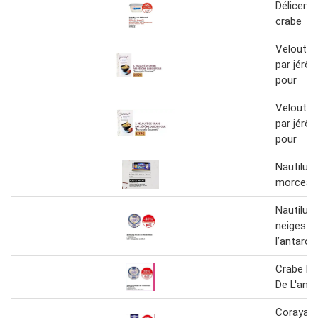
Délicemer
crabe
Velouté 
par jérô
pour
Velouté 
par jérô
pour
Nautilus
morceau
Nautilus
neiges d
l’antarct
Crabe De
De L'anta
Coraya s