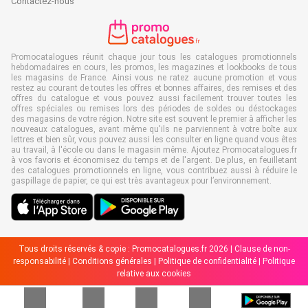
Contactez-nous
Promocatalogues réunit chaque jour tous les catalogues promotionnels
hebdomadaires en cours, les promos, les magazines et lookbooks de tous
les magasins de France. Ainsi vous ne ratez aucune promotion et vous
restez au courant de toutes les offres et bonnes affaires, des remises et des
offres du catalogue et vous pouvez aussi facilement trouver toutes les
offres spéciales ou remises lors des périodes de soldes ou déstockages
des magasins de votre région. Notre site est souvent le premier à afficher les
nouveaux catalogues, avant même qu'ils ne parviennent à votre boîte aux
lettres et bien sûr, vous pouvez aussi les consulter en ligne quand vous êtes
au travail, à l'école ou dans le magasin même. Ajoutez Promocatalogues.fr
à vos favoris et économisez du temps et de l'argent. De plus, en feuilletant
des catalogues promotionnels en ligne, vous contribuez aussi à réduire le
gaspillage de papier, ce qui est très avantageux pour l’environnement.
Tous droits réservés & copie : Promocatalogues.fr 2026 |
Clause de non-
responsabilité
|
Conditions générales
|
Politique de confidentialité
|
Politique
relative aux cookies