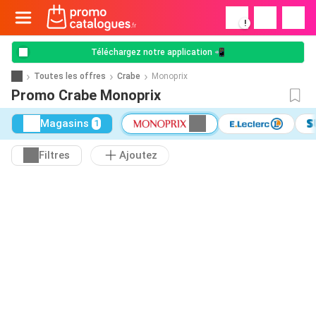
!
Téléchargez notre application 📲
Toutes les offres
Crabe
Monoprix
Promo Crabe Monoprix
Magasins
1
Filtres
Ajoutez