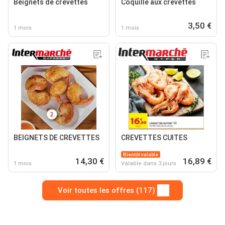
Beignets de crevettes
Coquille aux crevettes
3,50 €
1 mois
1 mois
BEIGNETS DE CREVETTES
CREVETTES CUITES
Bientôt valable
14,30 €
16,89 €
1 mois
Valable dans 3 jours
Voir toutes les offres (117)