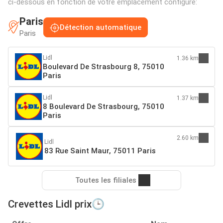
ci-dessous en fonction de votre emplacement configuré:
Paris
Détection automatique
Paris
Lidl
1.36 km
Boulevard De Strasbourg 8, 75010
Paris
Lidl
1.37 km
8 Boulevard De Strasbourg, 75010
Paris
2.60 km
Lidl
83 Rue Saint Maur, 75011 Paris
Toutes les filiales
Crevettes Lidl prix🕒