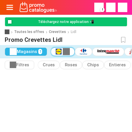
!
Téléchargez notre application 📲
Toutes les offres
Crevettes
Lidl
Promo Crevettes Lidl
Magasins
1
Filtres
Crues
Roses
Chips
Entieres