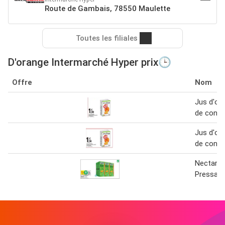
Route de Gambais, 78550 Maulette
Toutes les filiales
D'orange Intermarché Hyper prix🕒
Offre
Nom
Jus d'or
de conce
Jus d'or
de conce
Nectar B
Pressad