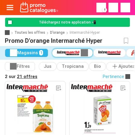
!
Téléchargez notre application 📲
Toutes les offres
D'orange
Intermarché Hyper
Promo D'orange Intermarché Hyper
Magasins
1
Filtres
Jus
Tropicana
Bio
Ajoutez
2 sur
21 offres
Pertinence