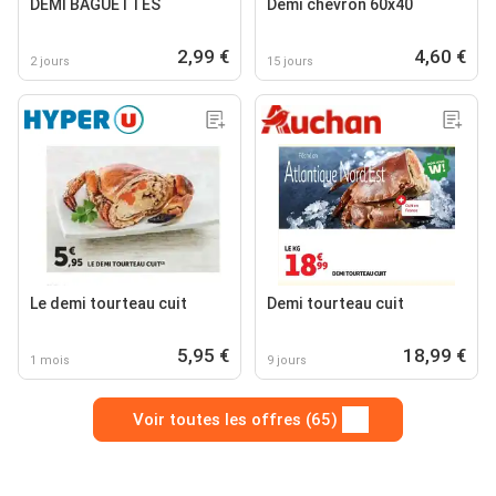
DEMI BAGUETTES
Demi chevron 60x40
2,99 €
4,60 €
2 jours
15 jours
Le demi tourteau cuit
Demi tourteau cuit
5,95 €
18,99 €
1 mois
9 jours
Voir toutes les offres (65)