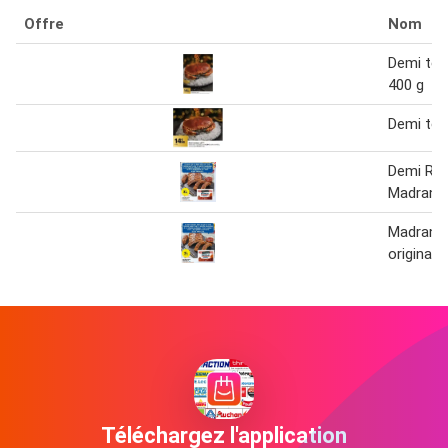
Offre
Nom
Demi tou
400 g
Demi tou
Demi Ribs
Madrang
Madrange
original
Téléchargez l'application