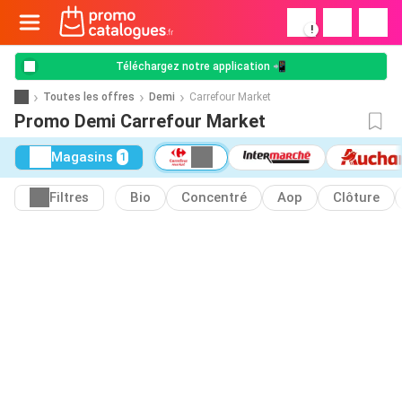
!
Téléchargez notre application 📲
Toutes les offres
Demi
Carrefour Market
Promo Demi Carrefour Market
Magasins
1
Filtres
Bio
Concentré
Aop
Clôture