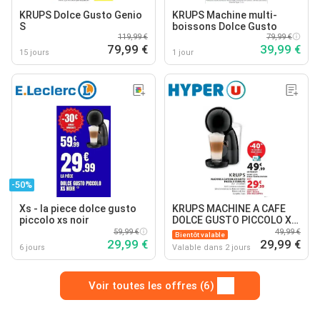
KRUPS Dolce Gusto Genio
KRUPS Machine multi-
S
boissons Dolce Gusto
119,99 €
79,99 €
79,99 €
39,99 €
15 jours
1 jour
-50%
Xs - la piece dolce gusto
KRUPS MACHINE A CAFE
piccolo xs noir
DOLCE GUSTO PICCOLO XS
KRUPS
59,99 €
49,99 €
Bientôt valable
29,99 €
29,99 €
6 jours
Valable dans 2 jours
Voir toutes les offres (6)