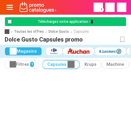
!
Téléchargez notre application 📲
Toutes les offres
Dolce Gusto
Capsules
Dolce Gusto Capsules promo
Magasins
Filtres
Capsules
Krups
Machine
1