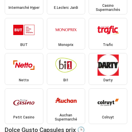
Casino
Intermarché Hyper
E.Leclerc Jardi
Supermarchés
BUT
Monoprix
Trafic
Netto
Bi1
Darty
Auchan
Petit Casino
Colruyt
Supermarché
Dolce Gusto Capsules prix 🕒