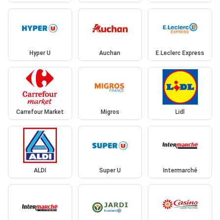
Hyper U
Auchan
E.Leclerc Express
Carrefour Market
Migros
Lidl
ALDI
Super U
Intermarché